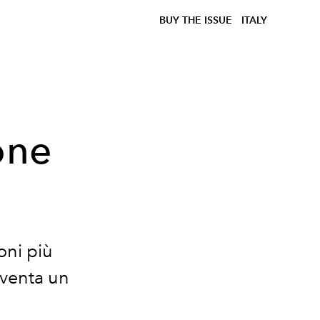
BUY THE ISSUE
ITALY
one
oni più
iventa un