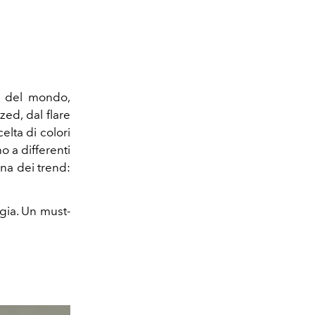
te del mondo,
zed, dal flare
elta di colori
no a differenti
gna dei trend:
rgia. Un must-