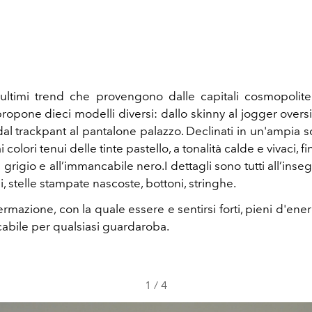
i ultimi trend che provengono dalle capitali cosmopoli
opone dieci modelli diversi: dallo skinny al jogger oversi
al trackpant al pantalone palazzo. Declinati in un'ampia sc
colori tenui delle tinte pastello, a tonalità calde e vivaci, fi
 grigio e all’immancabile nero.I dettagli sono tutti all’inse
li, stelle stampate nascoste, bottoni, stringhe.
ermazione, con la quale essere e sentirsi forti, pieni d'ene
bile per qualsiasi guardaroba.
1
/
4