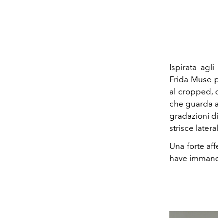
Ispirata agl
Frida Muse pr
al cropped, d
che guarda ai 
gradazioni di
strisce latera
Una forte aff
have immanca