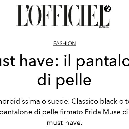
FASHION
st have: il pantal
di pelle
morbidissima o suede. Classico black o t
Il pantalone di pelle firmato Frida Muse d
must-have.