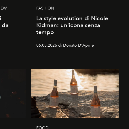
IEW
FASHION
i
La style evolution di Nicole
d da
Kidman: un'icona senza
tempo
06.08.2026 di Donato D'Aprile
FOOD