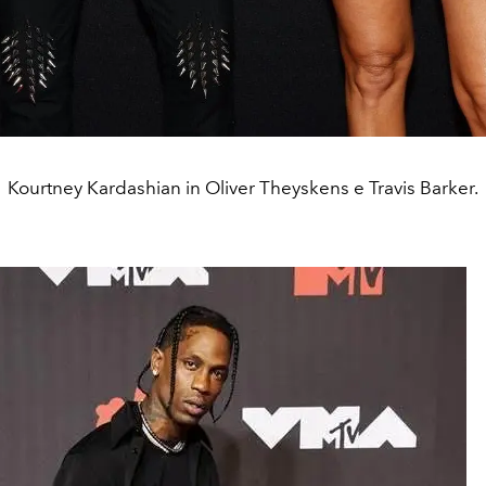
Kourtney Kardashian in Oliver Theyskens e Travis Barker.