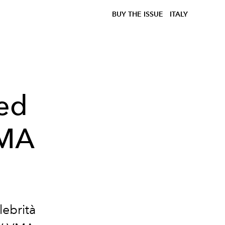
BUY THE ISSUE
ITALY
Red
VMA
lebrità