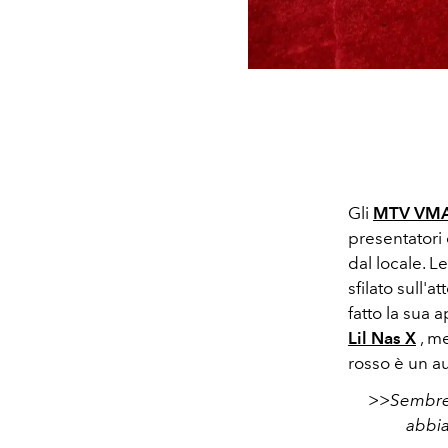
Gli
MTV VM
presentatori e
dal locale. L
sfilato sull'
fatto la sua
Lil Nas X
, m
rosso è un a
>>Sembrere
abbia