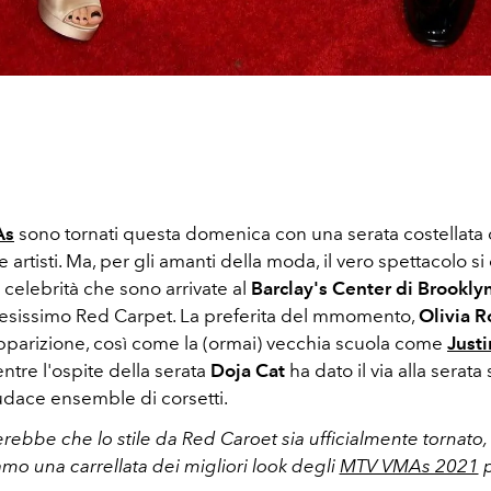
As
sono tornati questa domenica con una serata costellata 
 artisti. Ma, per gli amanti della moda, il vero spettacolo si 
e celebrità che sono arrivate al
Barclay's Center di Brookly
attesissimo Red Carpet. La preferita del mmomento,
Olivia R
 apparizione, così come la (ormai) vecchia scuola come
Justi
entre l'ospite della serata
Doja Cat
ha dato il via alla serata
udace ensemble di corsetti.
bbe che lo stile da Red Caroet sia ufficialmente tornato, 
mo una carrellata dei migliori look degli
MTV VMAs 2021
p