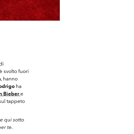
di
è svolto fuori
n
, hanno
odrigo
ha
n Bieber
e
 sul tappeto
e qui sotto
er te.