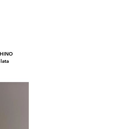
CHINO
ilata