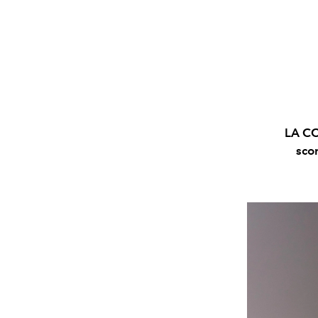
LA C
scor