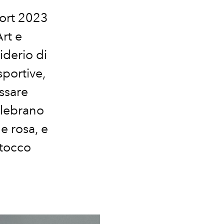
ort 2023
Art e
iderio di
sportive,
ssare
elebrano
 e rosa, e
 tocco