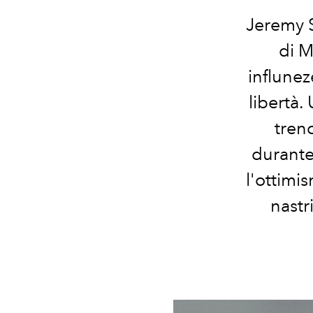
Jeremy 
di M
influnez
libertà.
tren
durante
l'ottimis
nastr