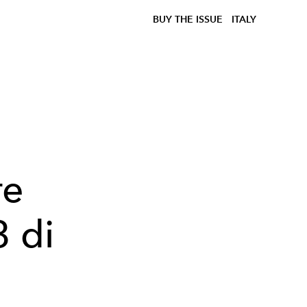
BUY THE ISSUE
ITALY
re
 di