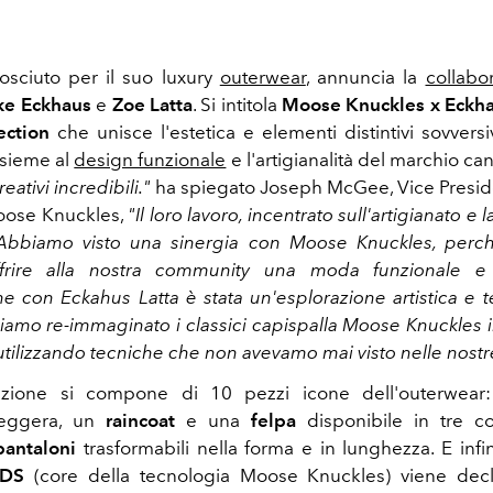
osciuto per il suo luxury
outerwear
, annuncia la
collabo
e Eckhaus
e
Zoe Latta
. Si intitola
Moose Knuckles x Eckha
ection
che unisce l'estetica e elementi distintivi sovversi
nsieme al
design funzionale
e l'artigianalità del marchio c
eativi incredibili."
ha spiegato Joseph McGee, Vice Presi
oose Knuckles,
"Il loro lavoro, incentrato sull'artigianato e 
. Abbiamo visto una sinergia con Moose Knuckles, perc
ffrire alla nostra community una moda funzionale 
ne con Eckahus Latta è stata un'esplorazione artistica e te
iamo re-immaginato i classici capispalla Moose Knuckles 
 utilizzando tecniche che non avevamo mai visto nelle nostr
azione si compone di 10 pezzi icone dell'outerwea
eggera, un
raincoat
e una
felpa
disponibile in tre co
pantaloni
trasformabili nella forma e in lunghezza.
E infi
RDS
(core della tecnologia Moose Knuckles) viene decl