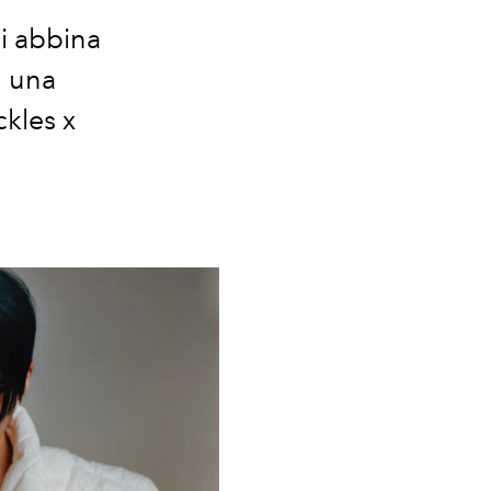
si abbina
d una
kles x