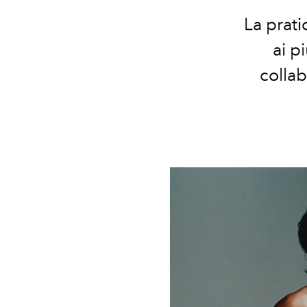
La prati
ai p
colla