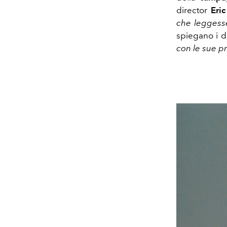
director
Eri
che leggess
spiegano i di
con le sue p