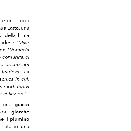
razione
con i
us Latta,
una
vi della firma
anadese.
"Mike
dent Women’s
la comunità, ci
hé anche noi
e
fearless. La
cnica in cui,
in modi nuovi
e collezioni".
r: una
giacca
lori,
g
iacche
ne il
piumino
inato in una