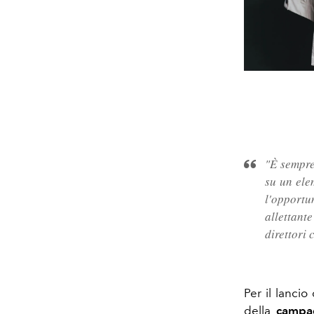
"È sempre
su un ele
l'opport
allettant
direttori 
Per il lancio
della
campa