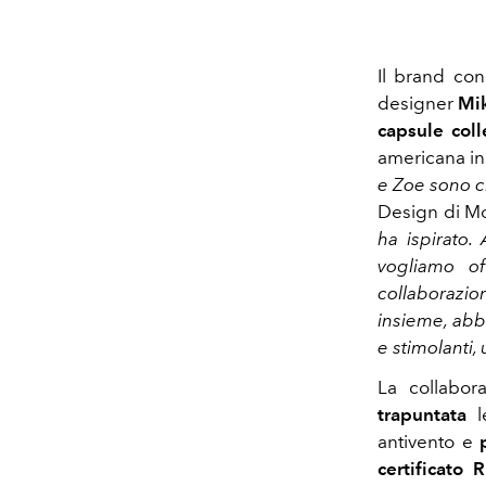
Il brand con
designer
Mik
capsule coll
americana i
e Zoe sono cr
Design di M
ha ispirato
vogliamo o
collaborazio
insieme, abb
e stimolanti,
La collabor
trapuntata
l
antivento e
certificato 