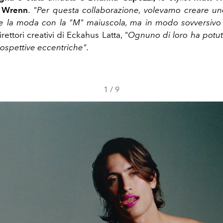
c Wrenn
.
"Per questa collaborazione, volevamo creare uno
e la moda con la "M" maiuscola, ma in modo sovversivo
rettori creativi di Eckahus Latta,
"Ognuno di loro ha potut
rospettive eccentriche".
1
/
9