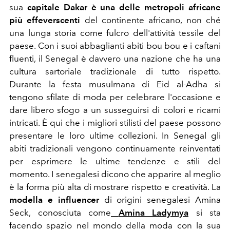
sua
capitale Dakar è una delle metropoli africane
più effeverscenti
del continente africano, non ché
una lunga storia come fulcro dell'attività tessile del
paese. Con i suoi abbaglianti abiti bou bou e i caftani
fluenti, il Senegal è davvero una nazione che ha una
cultura sartoriale tradizionale di tutto rispetto.
Durante la festa musulmana di Eid al-Adha si
tengono sfilate di moda per celebrare l'occasione e
dare libero sfogo a un susseguirsi di colori e ricami
intricati. È qui che i migliori stilisti del paese possono
presentare le loro ultime collezioni. In Senegal gli
abiti tradizionali vengono continuamente reinventati
per esprimere le ultime tendenze e stili del
momento. I senegalesi dicono che apparire al meglio
è la forma più alta di mostrare rispetto e creatività. La
modella e influencer
di origini senegalesi Amina
Seck, conosciuta come
Amina Ladymya
si sta
facendo spazio nel mondo della moda con la sua