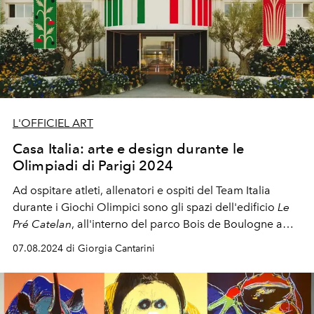
L'OFFICIEL ART
Casa Italia: arte e design durante le
Olimpiadi di Parigi 2024
Ad ospitare atleti, allenatori e ospiti del Team Italia
durante i Giochi Olimpici sono gli spazi dell'edificio
Le
Pré Catelan
, all'interno del parco Bois de Boulogne a
Parigi. Un progetto che trasforma gli spazi del palazzo in
07.08.2024 di Giorgia Cantarini
uno spazio espositivo capace di raccontare la cultura
italiana grazie alle sue eccellenze. A inaugurare il
quartier generale azzurro è stato il presidente della
Repubblica Mattarella. La prima sala è decorata con