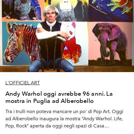
l'arazzo di Giovanni Bonotto, imprenditore tessile e
artista della Fondazione Bonotto, raffigurante l'Italia e i
geni della storia. In una sezione dell'arazzo verranno
appese le medaglie che saranno vinte dagli atleti
italiani.
L'OFFICIEL ART
Andy Warhol oggi avrebbe 96 anni. La
mostra in Puglia ad Alberobello
Tra i trulli non poteva mancare un po' di Pop Art. Oggi
ad Alberobello inaugura la mostra “Andy Warhol. Life,
Pop, Rock” aperta da oggi negli spazi di Casa
Alberobello: dalle polaroid alle serigrafie fino alle