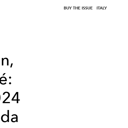
BUY THE ISSUE
ITALY
n,
é:
024
oda