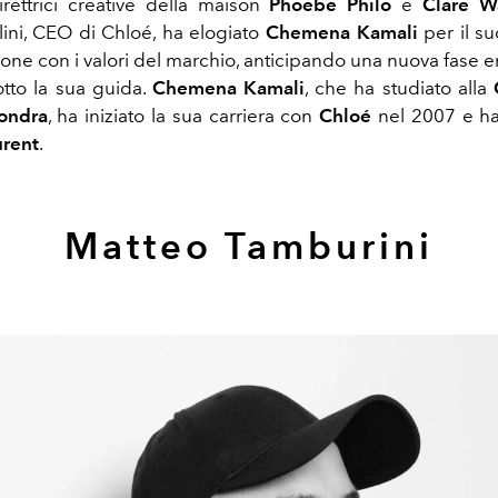
rettrici creative della maison
Phoebe Philo
e
Clare W
lini, CEO di Chloé, ha elogiato
Chemena Kamali
per il su
one con i valori del marchio, anticipando una nuova fase 
tto la sua guida.
Chemena Kamali
, che ha studiato alla
Londra
, ha iniziato la sua carriera con
Chloé
nel 2007 e ha
urent
.
Matteo Tamburini