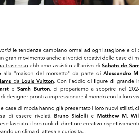
world
le tendenze cambiano ormai ad ogni stagione e di
n gran movimento anche ai vertici creativi delle case di 
a trascorso
abbiamo assistito all'arrivo di
Sabato de Sa
o alla "maison del morsetto" da parte di
Alessandro M
liams
da
Louis Vuitton
. Con l'addio di figure di grande
earst
e
Sarah Burton
, ci prepariamo a scoprire nel 20
di designer pronti a impressionare il mondo con la loro vi
 case di moda hanno già presentato i loro nuovi stilisti, 
sa di essere rivelati.
Bruno Sialelli
e
Matthew M. Wil
ese lasciato i loro ruoli di direttore creativo rispettivamen
ando un clima di attesa e curiosità...