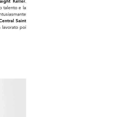
aight Keller
.
o talento e la
entusiasmante
Central Saint
 lavorato poi