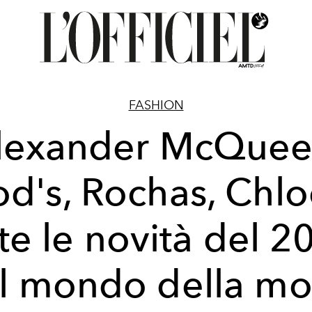
FASHION
lexander McQuee
od's, Rochas, Chlo
tte le novità del 2
l mondo della m