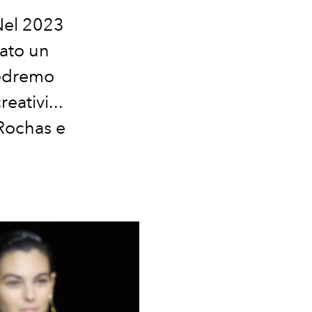
Nel 2023
tato un
vedremo
eativi...
Rochas e