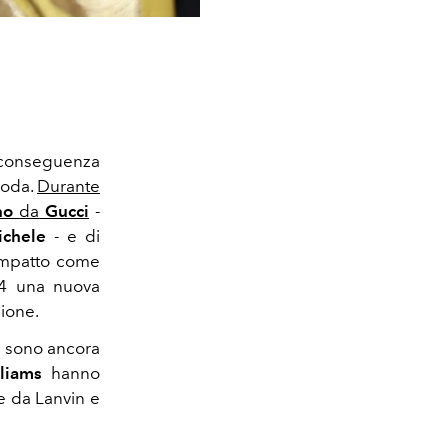
 conseguenza
moda.
Durante
rno
da
Gucci
-
ichele
- e di
 impatto come
24 una nuova
sione.
ci sono ancora
liams
hanno
te da Lanvin e