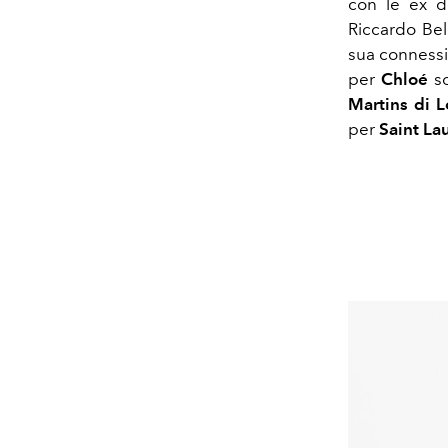
con le ex di
Riccardo Bel
sua connessi
per
Chloé
so
Martins di 
per
Saint La