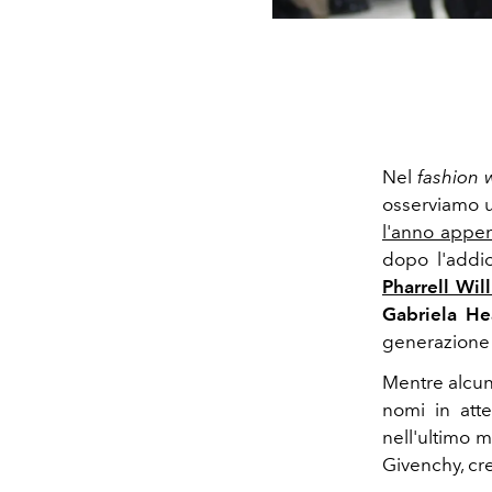
Nel
fashion 
osserviamo u
l'anno appen
dopo l'addi
Pharrell Wil
Gabriela H
generazione 
Mentre alcune
nomi in atte
nell'ultimo m
Givenchy, cre