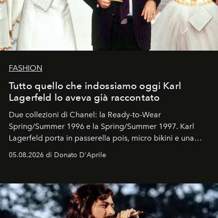
FASHION
Tutto quello che indossiamo oggi Karl
Lagerfeld lo aveva già raccontato
Due collezioni di Chanel: la Ready-to-Wear
Spring/Summer 1996 e la Spring/Summer 1997. Karl
Lagerfeld porta in passerella pois, micro bikini e una
logomania pensata per la spiaggia
, con Cindy, Linda,
05.08.2026 di Donato D'Aprile
Kate, Claudia e Carla una dietro l'altra. Trent'anni dopo,
in un'industria che vive di archivi, quel guardaroba resta
uno dei documenti più contemporanei che abbiamo.