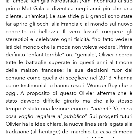
la famosa famiglia Kardashian (Kim incontrata al suo
primo Met Gala e diventata negli anni più che una
cliente, un’amica). Le sue sfide più grandi sono state
far aprire gli occhi alla Francia e al mondo sul nuovo
concetto di bellezza. Il vero lusso? rompere gli
stereotipi e celebrare ogni fisicità. “ho fatto vedere
lati del mondo che la moda non voleva vedere”. Prima
deifinito “enfant terrible” ora “geniale”, Olivier ricorda
tutte le battaglie superate in questi anni al timone
della maison francese: le sue decisioni fuor dal
comune come quella di scegliere nel 2013 Rihanna
come testimonial lo hanno reso il Wonder Boy che è
oggi. A proposito di questo Olivier afferma che è
stato davvero difficile girarlo ma che allo stesso
tempo è stato una lezione enorme “
autenticità, ecco
cosa voglio regalare al pubblico
” Sui progetti futuri
Olivier ha le idee chiare, la nuova linea sarà legata alla
tradizione (all’heritage) del marchio. La casa di moda