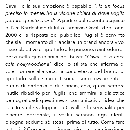
Cavalli e la sua emozione è papabile. “
Ho un focus
preciso in mente, ho la visione chiara di dove voglio
portare questo brand
” A partire dal recente acquisto
di Kim Kardashian di tutto l’archivio Cavalli degli anni
2000 e la risposta del pubblico, Puglisi è convinto
che sia il momento di rilanciare un brand ancora vivo.
Il suo obiettivo è riportarlo alle persone, reintrodurre i
pezzi nella quotidianità del buyer. “
Cavalli è la coca
cola hollywoodiana
” dice lo stilista che afferma di
voler tornare alla vecchia concretezza del brand, di
riportarlo sulla strada. I social sono ovviamente il
punto di partenza e di rilancio, anzi, quasi sembra
inutile ribadirlo per Puglisi che ammira la dialettica
demograficadi questi mezzi comunicativi. L’idea che
Fausto vuole sviluppare a Cavalli è la sensualità per
piacere personale, i vestiti saranno ego riferiti,
bisogna sedurre sé stessi prima di tutto. Coma fare
tutto ciò? Grazie ad un linguaggio di contaminazione,