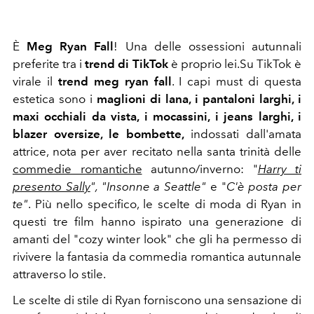
È
Meg Ryan Fall
! Una delle ossessioni autunnali
preferite tra i
trend di TikTok
è proprio lei.
Su TikTok è
virale il
trend meg ryan fall
.
I capi must di questa
estetica sono i
maglioni di lana, i pantaloni larghi, i
maxi occhiali da vista, i mocassini, i jeans larghi, i
blazer oversize, le bombette,
indossati
dall'amata
attrice, nota per aver recitato nella santa trinità delle
commedie romantiche
autunno/inverno: "
Harry ti
presento Sally
", "Insonne a Seattle"
e "
C'è posta per
te"
. Più nello specifico, le scelte di moda di Ryan in
questi tre film hanno ispirato una generazione di
amanti del "cozy winter look" che gli ha permesso di
rivivere la fantasia da commedia romantica autunnale
attraverso lo stile.
Le scelte di stile di Ryan forniscono una sensazione di