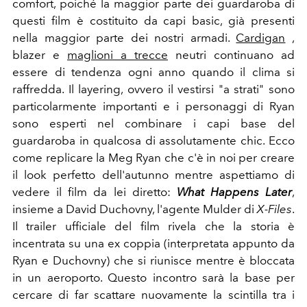
comfort, poiché la maggior parte dei guardaroba di
questi film è costituito da capi basic, già presenti
nella maggior parte dei nostri armadi.
Cardigan
,
blazer e
maglioni a trecce
neutri continuano ad
essere di tendenza ogni anno quando il clima si
raffredda. Il layering, ovvero il vestirsi "a strati" sono
particolarmente importanti e i personaggi di Ryan
sono esperti nel combinare i capi base del
guardaroba in qualcosa di assolutamente chic. Ecco
come replicare la Meg Ryan che c'è in noi per creare
il look perfetto dell'autunno mentre aspettiamo di
vedere il film da lei diretto:
What Happens Later
,
insieme a David Duchovny, l'agente Mulder di
X-Files
.
Il trailer ufficiale del film rivela che la storia è
incentrata su una ex coppia (interpretata appunto da
Ryan e Duchovny) che si riunisce mentre è
bloccata
in un aeroporto. Questo incontro sarà la base per
cercare di far scattare nuovamente la scintilla tra i