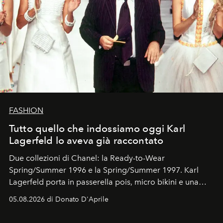
FASHION
Tutto quello che indossiamo oggi Karl
Lagerfeld lo aveva già raccontato
Due collezioni di Chanel: la Ready-to-Wear
Spring/Summer 1996 e la Spring/Summer 1997. Karl
Lagerfeld porta in passerella pois, micro bikini e una
logomania pensata per la spiaggia
, con Cindy, Linda,
05.08.2026 di Donato D'Aprile
Kate, Claudia e Carla una dietro l'altra. Trent'anni dopo,
in un'industria che vive di archivi, quel guardaroba resta