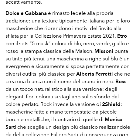
accattivamente.
Dolce e Gabbana
è rimasto fedele alla propria
tradizione: una texture tipicamente italiana per le loro
mascherine che riprendono i motivi dell’invito alla
sfilata per la Collezzione Primavera Estate 2021.
Etro
con il sets “5 mask” colora di blu, nero, verde, giallo e
rosso la stampa classica della Maison.
Missoni
punta
su tinte più tenui, una mascherina a righe sul blu è un
evergreen e sicuramente si sposa perfettamente con
diversi outfits, più classica per
Alberta Ferretti
che ne
crea una bianca con il nome del brand in nero.
Boss
da un tocco naturalistico alla sua versione: degli
eleganti fiori colorati si stagliano sullo sfondo dal
colore perlato. Rock invece la versione di
2Shield
:
mascherine fatte a mano tempestate da piccole
borchie metalliche, il contrario di quelle di
Monica
Sart
i che sceglie un design più classico realizzandole
da della collezione Faliero Sarti, di conseguenza ogni