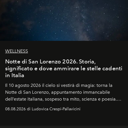
WELLNESS
Notte di San Lorenzo 2026. Storia,
significato e dove ammirare le stelle cadenti
in Italia
Il 10 agosto 2026 il cielo si vestirà di magia: torna la
Notte di San Lorenzo
, appuntamento immancabile
dell’estate italiana, sospeso tra mito, scienza e poesia.
Sarà il momento in cui gli occhi si alzano verso la volta
08.08.2026 di Ludovica Crespi-Pallavicini
celeste per seguire il passaggio delle
Perseidi
, quelle
che chiamiamo comunemente
stelle cadenti
, e affidare
all’universo i desideri più segreti