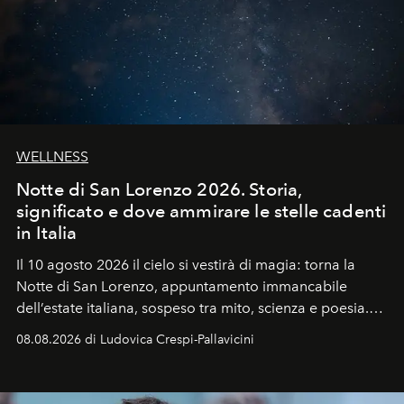
WELLNESS
Notte di San Lorenzo 2026. Storia,
significato e dove ammirare le stelle cadenti
in Italia
Il 10 agosto 2026 il cielo si vestirà di magia: torna la
Notte di San Lorenzo
, appuntamento immancabile
dell’estate italiana, sospeso tra mito, scienza e poesia.
Sarà il momento in cui gli occhi si alzano verso la volta
08.08.2026 di Ludovica Crespi-Pallavicini
celeste per seguire il passaggio delle
Perseidi
, quelle
che chiamiamo comunemente
stelle cadenti
, e affidare
all’universo i desideri più segreti