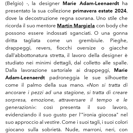
(Belgio) -
, la designer
Marie
Adam-Leenaerdt
ha
presentato la sua collezione
primavera estate 2024
,
dove la decostruzione regna sovrana.
Uno stile che
ricorda il ​​suo mentore
Martin
Margiela
con body che
possono essere indossati sganciati. O una gonna
dritta tagliata come un grembiule.
Pieghe,
drappeggi, revers, fiocchi
oversize
o giacche
dall'abbottonatura stretta, il lavoro della designer è
studiato nei minimi dettagli, dal colletto alle spalle.
Dalla lavorazione sartoriale ai drappeggi,
Marie
Adam-Leenaerdt
padroneggia le sue silhouette
come il palmo della sua mano
.
«
Non si tratta di
ancorare i pezzi ad una stagione, si tratta di creare
sorpresa, emozione, attraversare il tempo e le
generazioni»
: così
presenta il suo lavoro,
evidenziando il suo gusto per l'"ironia giocosa" nel
suo approccio al
vestire
. Come
i suoi tagli, i suoi colori
giocano sulla sobrietà. Nude, marroni, neri, con