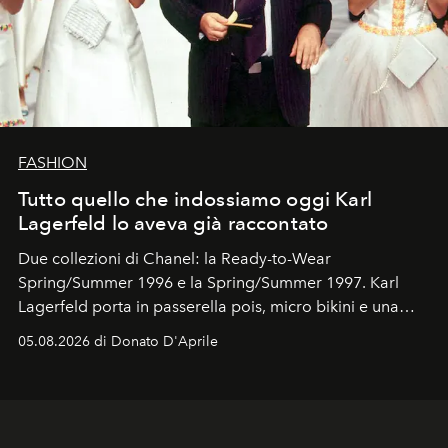
FASHION
Tutto quello che indossiamo oggi Karl
Lagerfeld lo aveva già raccontato
Due collezioni di Chanel: la Ready-to-Wear
Spring/Summer 1996 e la Spring/Summer 1997. Karl
Lagerfeld porta in passerella pois, micro bikini e una
logomania pensata per la spiaggia
, con Cindy, Linda,
05.08.2026 di Donato D'Aprile
Kate, Claudia e Carla una dietro l'altra. Trent'anni dopo,
in un'industria che vive di archivi, quel guardaroba resta
uno dei documenti più contemporanei che abbiamo.