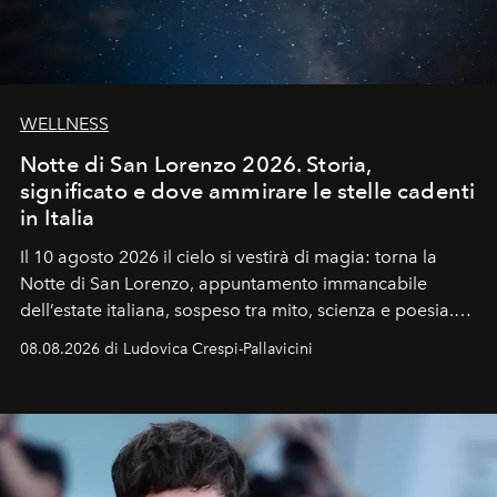
WELLNESS
Notte di San Lorenzo 2026. Storia,
significato e dove ammirare le stelle cadenti
in Italia
Il 10 agosto 2026 il cielo si vestirà di magia: torna la
Notte di San Lorenzo
, appuntamento immancabile
dell’estate italiana, sospeso tra mito, scienza e poesia.
Sarà il momento in cui gli occhi si alzano verso la volta
08.08.2026 di Ludovica Crespi-Pallavicini
celeste per seguire il passaggio delle
Perseidi
, quelle
che chiamiamo comunemente
stelle cadenti
, e affidare
all’universo i desideri più segreti