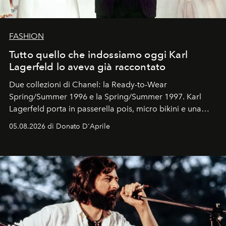
FASHION
Tutto quello che indossiamo oggi Karl
Lagerfeld lo aveva già raccontato
Due collezioni di Chanel: la Ready-to-Wear
Spring/Summer 1996 e la Spring/Summer 1997. Karl
Lagerfeld porta in passerella pois, micro bikini e una
logomania pensata per la spiaggia
, con Cindy, Linda,
05.08.2026 di Donato D'Aprile
Kate, Claudia e Carla una dietro l'altra. Trent'anni dopo,
in un'industria che vive di archivi, quel guardaroba resta
uno dei documenti più contemporanei che abbiamo.