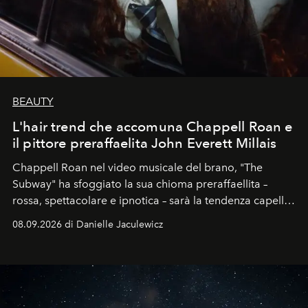
BEAUTY
L'hair trend che accomuna Chappell Roan e
il pittore preraffaelita John Everett Millais
Chappell Roan nel video musicale del brano, "The
Subway" ha sfoggiato la sua chioma preraffaellita –
rossa, spettacolare e ipnotica – sarà la tendenza capelli
dell'autunno?
08.09.2026 di Danielle Jaculewicz