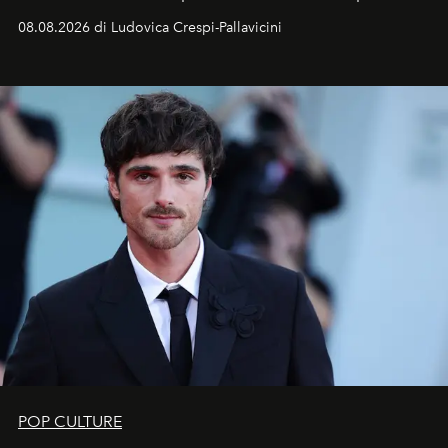
Sarà il momento in cui gli occhi si alzano verso la volta
08.08.2026 di Ludovica Crespi-Pallavicini
celeste per seguire il passaggio delle
Perseidi
, quelle
che chiamiamo comunemente
stelle cadenti
, e affidare
all’universo i desideri più segreti
POP CULTURE