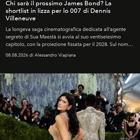
Chi sarà il prossimo James Bond? La
shortlist in lizza per lo 007 di Dennis
Villeneuve
La longeva saga cinematografica dedicata all’agente
segreto di Sua Maestà si avvia al suo ventiseiesimo
capitolo, con la proiezione fissata per il 2028. Sul nome
dell’attore chiamato a raccogliere l’eredità di Daniel
08.08.2026 di Alessandro Viapiana
Craig, però, regna ancora il più assoluto riserbo.