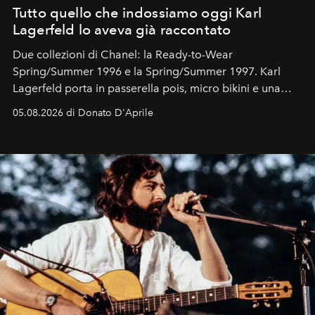
Tutto quello che indossiamo oggi Karl
Lagerfeld lo aveva già raccontato
Due collezioni di Chanel: la Ready-to-Wear
Spring/Summer 1996 e la Spring/Summer 1997. Karl
Lagerfeld porta in passerella pois, micro bikini e una
logomania pensata per la spiaggia
, con Cindy, Linda,
05.08.2026 di Donato D'Aprile
Kate, Claudia e Carla una dietro l'altra. Trent'anni dopo,
in un'industria che vive di archivi, quel guardaroba resta
uno dei documenti più contemporanei che abbiamo.