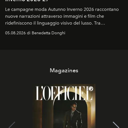
Le campagne moda Autunno Inverno 2026 raccontano
nuove narrazioni attraverso immagini e film che
ridefiniscono il linguaggio visivo del lusso. Tra
protagonisti del cinema, volti della cultura
05.08.2026 di Benedetta Donghi
contemporanea e storytelling d'autore, le maison
trasformano ogni campagna in uno storytelling capace
di esprimere identità, visione e desiderio.
Magazines