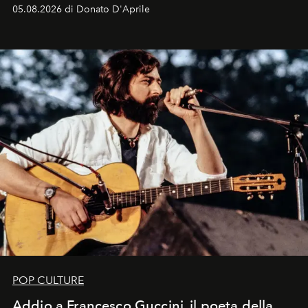
logomania pensata per la spiaggia
, con Cindy, Linda,
05.08.2026 di Donato D'Aprile
Kate, Claudia e Carla una dietro l'altra. Trent'anni dopo,
in un'industria che vive di archivi, quel guardaroba resta
uno dei documenti più contemporanei che abbiamo.
POP CULTURE
Addio a Francesco Guccini, il poeta della