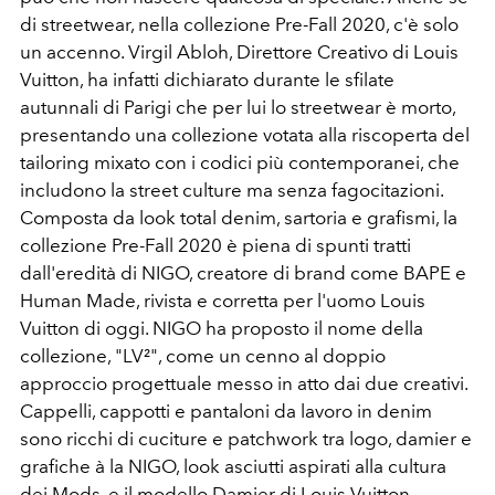
di streetwear, nella collezione Pre-Fall 2020, c'è solo
un accenno. Virgil Abloh, Direttore Creativo di Louis
Vuitton, ha infatti dichiarato durante le sfilate
autunnali di Parigi che per lui lo streetwear è morto,
presentando una collezione votata alla riscoperta del
tailoring mixato con i codici più contemporanei, che
includono la street culture ma senza fagocitazioni.
Composta da look total denim, sartoria e grafismi, la
collezione Pre-Fall 2020 è piena di spunti tratti
dall'eredità di NIGO, creatore di brand come BAPE e
Human Made, rivista e corretta per l'uomo Louis
Vuitton di oggi. NIGO ha proposto il nome della
collezione, "LV²", come un cenno al doppio
approccio progettuale messo in atto dai due creativi.
Cappelli, cappotti e pantaloni da lavoro in denim
sono ricchi di cuciture e patchwork tra logo, damier e
grafiche à la NIGO, look asciutti aspirati alla cultura
dei Mods, e il modello Damier di Louis Vuitton,