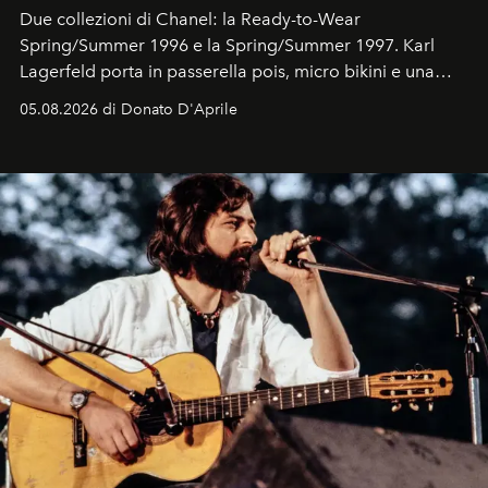
Due collezioni di Chanel: la Ready-to-Wear
Spring/Summer 1996 e la Spring/Summer 1997. Karl
Lagerfeld porta in passerella pois, micro bikini e una
logomania pensata per la spiaggia
, con Cindy, Linda,
05.08.2026 di Donato D'Aprile
Kate, Claudia e Carla una dietro l'altra. Trent'anni dopo,
in un'industria che vive di archivi, quel guardaroba resta
uno dei documenti più contemporanei che abbiamo.