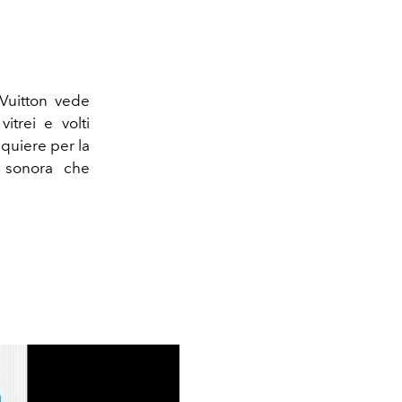
 Vuitton vede
itrei e volti
squiere per la
 sonora che