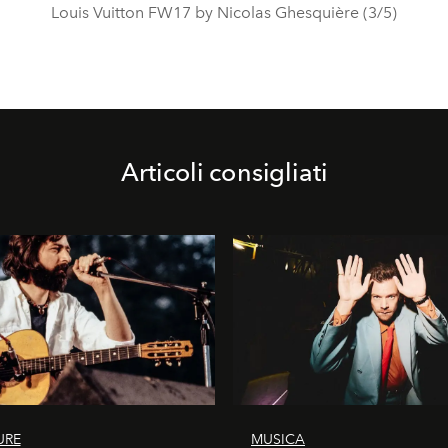
Louis Vuitton FW17 by Nicolas Ghesquière (3/5)
Articoli consigliati
URE
MUSICA