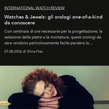
INTERNATIONAL WATCH REVIEW
Watches & Jewels: gli orologi one-of-a-kind
da conoscere
Con centinaia di ore necessarie per la progettazione, la
selezione delle pietre e la montatura, questi orologi da
sera rendono pericolosamente facile perdere la
cognizione del tempo. Ma con quadranti così
07.08.2026 di Silvia Frau
abbaglianti, chi è che guarda davvero l'ora?