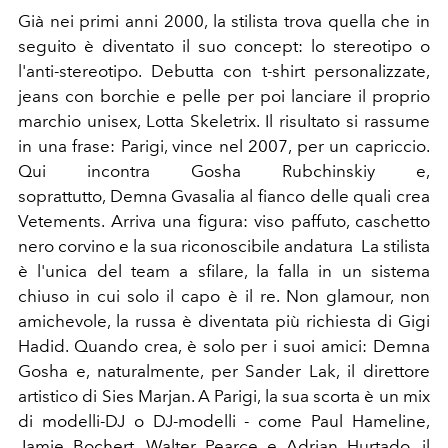
Già nei primi anni 2000, la stilista trova quella che in
seguito è diventato il suo concept: lo stereotipo o
l'anti-stereotipo. Debutta con t-shirt personalizzate,
jeans con borchie e pelle per poi lanciare il proprio
marchio unisex, Lotta Skeletrix. Il risultato si rassume
in una frase: Parigi, vince nel 2007, per un capriccio.
Qui incontra Gosha Rubchinskiy e,
soprattutto, Demna Gvasalia al fianco delle quali crea
Vetements. Arriva una figura: viso paffuto, caschetto
nero corvino e la sua riconoscibile andatura La stilista
è l'unica del team a sfilare, la falla in un sistema
chiuso in cui solo il capo è il re. Non glamour, non
amichevole, la russa è diventata più richiesta di Gigi
Hadid. Quando crea, è solo per i suoi amici: Demna
Gosha e, naturalmente, per Sander Lak, il direttore
artistico di Sies Marjan. A Parigi, la sua scorta è un mix
di modelli-DJ o DJ-modelli - come Paul Hameline,
Jamie Bochert, Walter Pearce e Adrian Hurtado, il