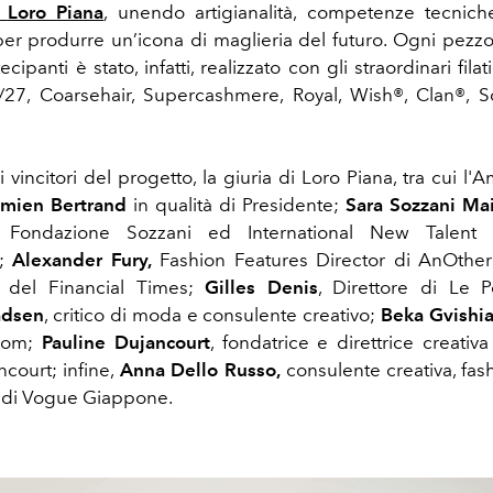
i
Loro Piana
, unendo artigianalità, competenze tecnich
 per produrre
un’icona
di maglieria del futuro. Ogni pezzo
cipanti è stato, infatti, realizzato con gli straordinari fila
27, Coarsehair, Supercashmere, Royal, Wish®, Clan®, S
 vincitori del progetto, la giuria di Loro Piana, tra cui l'
mien Bertrand
in qualità di Presidente;
Sara Sozzani Ma
i Fondazione Sozzani ed International New Talent
r;
Alexander Fury,
Fashion Features Director di AnOthe
c del Financial Times;
Gilles Denis
, Direttore di Le 
adsen
, critico di moda e consulente creativo;
Beka Gvishia
tCom;
Pauline Dujancourt
, fondatrice e direttrice creativ
court; infine,
Anna Dello Russo,
consulente creativa, fash
e di Vogue Giappone.