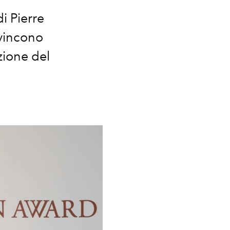
di
Pierre
 vincono
zione del