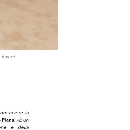
gn Award
promuovere la
 Piana
,
«È un
ione e della