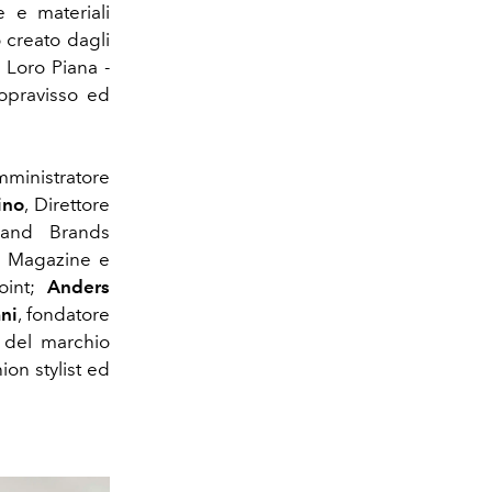
e e materiali
 creato dagli
ti Loro Piana -
opravisso ed
Amministratore
ino
, Direttore
 and Brands
r Magazine e
Point;
Anders
ni
, fondatore
a del marchio
ion stylist ed