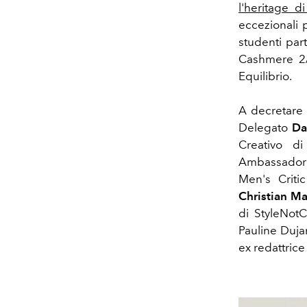
l'heritage
d
eccezionali
studenti parte
Cashmere 2/
Equilibrio.
A decretare i
Delegato
Da
Creativo d
Ambassado
Men's Criti
Christian M
di StyleNo
Pauline Dujan
ex redattric