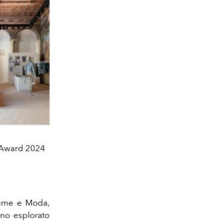
n Award 2024
stume e Moda,
nno esplorato