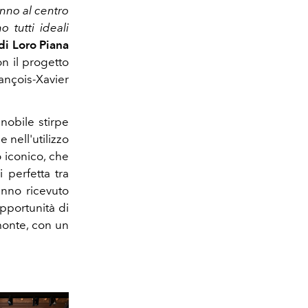
anno al centro
o tutti ideali
i Loro Piana
on il progetto
ançois-Xavier
a
nobile stirpe
e nell'utilizzo
 iconico, che
 perfetta tra
anno ricevuto
opportunità di
monte, con un