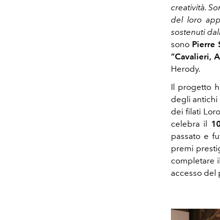
creatività. 
del loro appr
sostenuti da
sono
Pierre
“Cavalieri, 
Herody.
Il progetto 
degli antichi 
dei filati L
celebra il
10
passato e fu
premi prestig
completare i
accesso del p