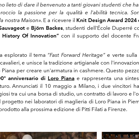
Sono lieto di dare il benvenuto a tanti giovani studenti che h
occio la passione per la qualità e l'abilità tecnica. Son
lla nostra Maison».
E a ricevere il
Knit Design Award 2024 d
 Sauvageot
e
Björn Backes
,
studenti dell'
École Duperré c
A History Of Innovation”
con il supporto del docente
Fr
ha esplorato il tema
“Fast Forward Heritage”
e verte sull
cavalieri
, e unisce la tradizione artigianale con l'innovazion
oro Piana per creare un'armatura in cashmere. Questo pezzo
0° anniversario di
Loro Piana
e rappresenta una sintesi
turo. Annunciati il 10 maggio a Milano, i due vincitori h
iosi tra cui una borsa di studio, un contratto di lavoro e l'
l progetto nei laboratori di maglieria di Loro Piana in Pie
rodotto alla prossima edizione di Pitti Filati a Firenze.