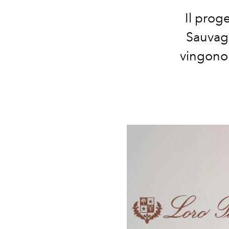
Il prog
Sauvage
vingono 