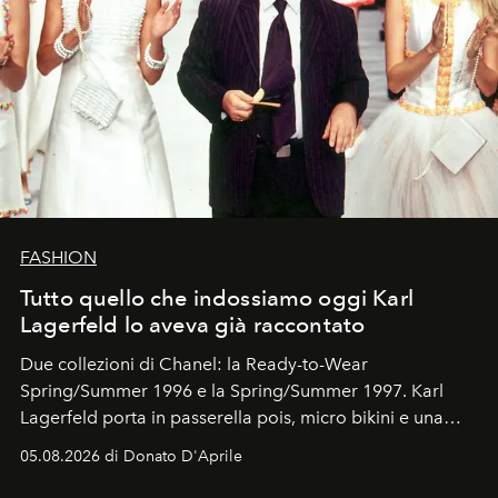
FASHION
Tutto quello che indossiamo oggi Karl
Lagerfeld lo aveva già raccontato
Due collezioni di Chanel: la Ready-to-Wear
Spring/Summer 1996 e la Spring/Summer 1997. Karl
Lagerfeld porta in passerella pois, micro bikini e una
logomania pensata per la spiaggia
, con Cindy, Linda,
05.08.2026 di Donato D'Aprile
Kate, Claudia e Carla una dietro l'altra. Trent'anni dopo,
in un'industria che vive di archivi, quel guardaroba resta