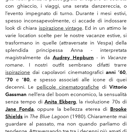
con ghiaccio, i viaggi, una serata danzereccia, o
l’evento impegnato di turno. Durante i mesi estivi,
spesso inconsapevolmente, ci accade di indossare
look di chiara
ispirazione vintage
. Ed in un attimo le
varie location scelte per le nostre vacanze estive, si
trasformano in quelle (attraversate in Vespa) della
splendida principessa Anna - interpretata
magistralmente da
Audrey Hepburn
- in
Vacanze
romane
. I nostri outfit sembrano difatti trarre
ispirazione
dai capolavori cinematografici
anni ‘60
,
‘70
e
‘80
, e spesso associati alle icone di quei
decenni. Le
pellicole cinematografiche
di
Vittorio
Gassman
nell’era del boom economico, la sensualità
senza tempo di
Anita Ekberg
, la rivoluzione 70s di
Jane Fonda
, oppure la bellezza eterea di
Brooke
Shields
in
The Blue Lagoon
(1980). Chiaramente mai
guardare al passato, ma non quando parliamo di
tendenze. Attraversando tre tra i decenni più amati di