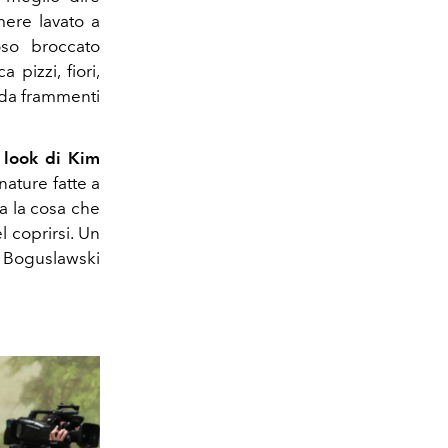
ere lavato a
oso broccato
pizzi, fiori,
i da frammenti
l
look di Kim
nature fatte a
Ma la cosa che
l coprirsi. Un
at Boguslawski