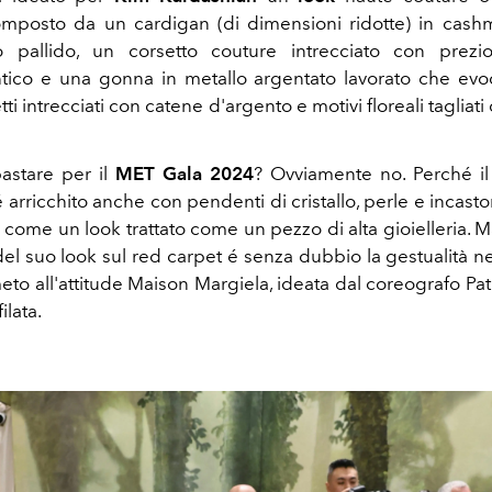
mposto da un cardigan (di dimensioni ridotte) in cashm
o pallido, un corsetto couture intrecciato con prezi
tico e una gonna in metallo argentato lavorato che evoca 
tti intrecciati con catene d'argento e motivi floreali tagliat
astare per il
MET Gala 2024
? Ovviamente no. Perché i
 arricchito anche con pendenti di cristallo, perle e incasto
 come un look trattato come un pezzo di alta gioielleria. 
 del suo look sul red carpet é senza dubbio la gestualità ne
meto all'attitude Maison Margiela, ideata dal coreografo P
filata.