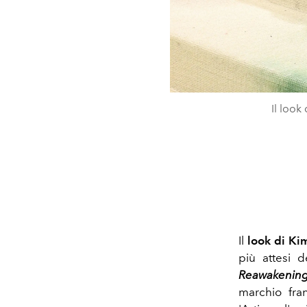
Il look
Il
look di Ki
più attesi d
Reawakening
marchio fra