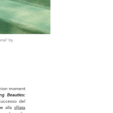
anal' by
shion moment
ng Beauties:
successo del
an
alla
sfilata