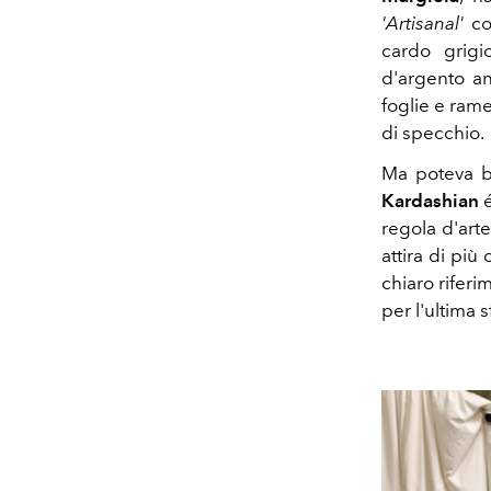
'Artisanal'
co
cardo grigi
d'argento an
foglie e rame
di specchio.
Ma poteva b
Kardashian
é
regola d'arte
attira di più
chiaro riferi
per l'ultima s