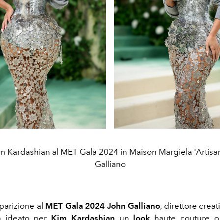
Kim Kardashian al MET Gala 2024 in Maison Margiela 'Artisa
Galliano
pparizione al
MET Gala 2024 John Galliano
, direttore creat
a ideato per
Kim Kardashian
un
look
haute couture o