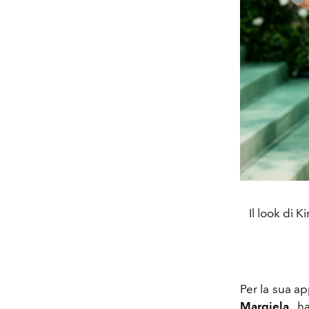
Il look di 
Per la sua a
Margiela
, h