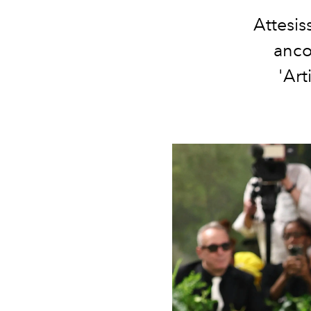
Attesis
anco
'Art