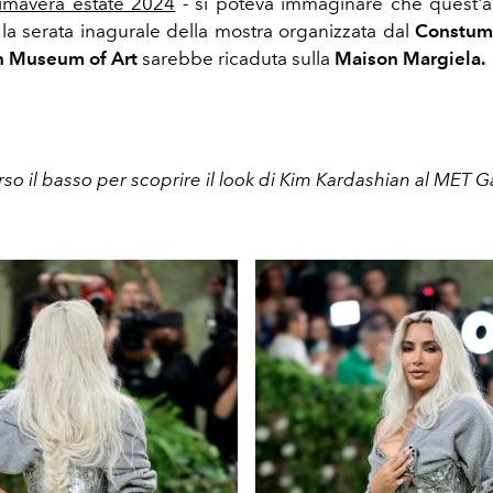
primavera estate 2024
- si poteva immaginare
che quest'a
 la serata inagurale della mostra organizzata dal
Constume
n Museum of Art
sarebbe ricaduta sulla
Maison Margiela.
rso il basso per scoprire il look di Kim Kardashian al MET 