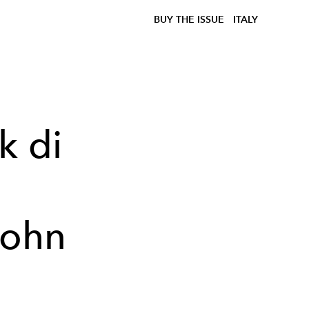
BUY THE ISSUE
ITALY
k di
n
John