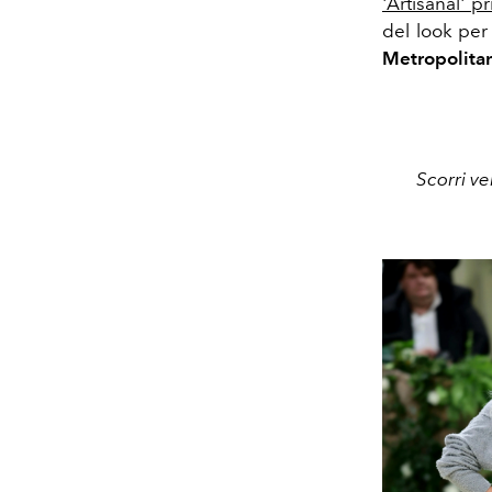
'Artisanal' 
del look per
Metropolita
Scorri ve