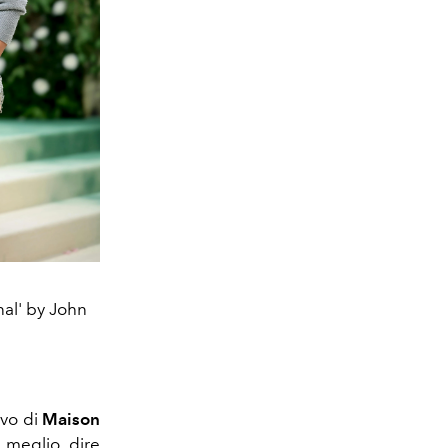
nal' by John
ivo di
Maison
 meglio dire