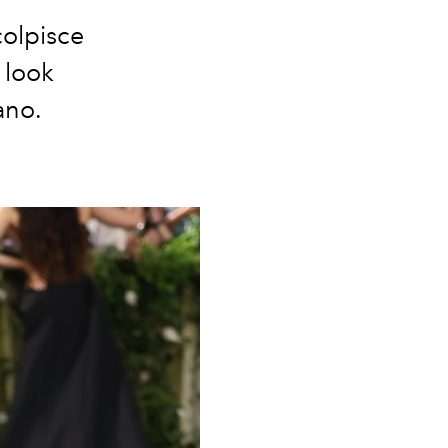
colpisce
 look
iano.