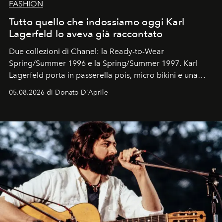
FASHION
Tutto quello che indossiamo oggi Karl
Lagerfeld lo aveva già raccontato
Due collezioni di Chanel: la Ready-to-Wear
Spring/Summer 1996 e la Spring/Summer 1997. Karl
Lagerfeld porta in passerella pois, micro bikini e una
logomania pensata per la spiaggia
, con Cindy, Linda,
05.08.2026 di Donato D'Aprile
Kate, Claudia e Carla una dietro l'altra. Trent'anni dopo,
in un'industria che vive di archivi, quel guardaroba resta
uno dei documenti più contemporanei che abbiamo.