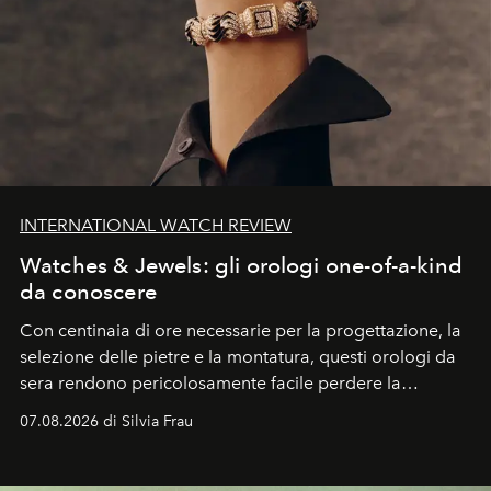
INTERNATIONAL WATCH REVIEW
Watches & Jewels: gli orologi one-of-a-kind
da conoscere
Con centinaia di ore necessarie per la progettazione, la
selezione delle pietre e la montatura, questi orologi da
sera rendono pericolosamente facile perdere la
cognizione del tempo. Ma con quadranti così
07.08.2026 di Silvia Frau
abbaglianti, chi è che guarda davvero l'ora?