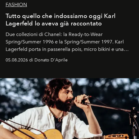
FASHION
Tutto quello che indossiamo oggi Karl
Lagerfeld lo aveva già raccontato
Due collezioni di Chanel: la Ready-to-Wear
Spring/Summer 1996 e la Spring/Summer 1997. Karl
Lagerfeld porta in passerella pois, micro bikini e una
logomania pensata per la spiaggia
, con Cindy, Linda,
05.08.2026 di Donato D'Aprile
Kate, Claudia e Carla una dietro l'altra. Trent'anni dopo,
in un'industria che vive di archivi, quel guardaroba resta
uno dei documenti più contemporanei che abbiamo.