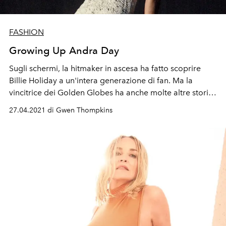
FASHION
Growing Up Andra Day
Su
g
li
s
c
herm
i,
l
a
hitmaker
in ascesa ha fatto scoprire
Billie Holiday a un'intera generazione di fan. Ma la
vincitrice dei Golden Globes ha anche molte altre storie
da raccontare.
27.04.2021 di Gwen Thompkins