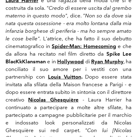
Laura Harrier
è una ragazza della moda che si è
costruita da sola.
"Credo di essere uscita dal grembo
materno in questo modo",
dice.
"Non so da dove sia
nata questa ossessione - era molto lontana dalla mia
infanzia borghese di periferia - ma ho sempre amato
le cose belle".
L'attrice, che ha fatto il suo debutto
cinematografico in
Spider-Man:
Homecoming
e che
da allora ha recitato nel film diretto da
Spike Lee
BlacKkKlansman
e in
Hollywood
di
Ryan Murphy
, ha
conciliato il suo amore per i vestiti con una
partnership con
Louis Vuitton
.
Dopo essere stata
invitata alla sfilata della Maison francese a Parigi - e
dopo essere entrata subito in sintonia con il direttore
creativo
Nicolas Ghesquière
- Laura Harrier ha
continuato a partecipare a molte altre sfilate, ha
partecipato a campagne pubblicitarie per il marchio
e indossato look personalizzati da Nicolas
Ghesquière sui red carpet.
"Con lui [Nicolas