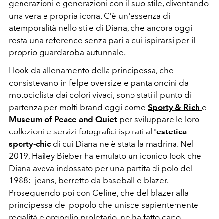
generazioni e generazioni con il suo stile, diventando
una vera e propria icona.
C'è un'essenza di
atemporalità nello stile di Diana, che ancora oggi
resta una reference senza pari a cui ispirarsi per il
proprio guardaroba autunnale.
I look da allenamento della principessa, che
consistevano in felpe oversize e pantaloncini da
motociclista dai colori vivaci, sono stati il punto di
partenza per molti brand oggi come
Sporty & Rich
e
Museum of Peace and Quiet
per sviluppare le loro
collezioni e servizi fotografici ispirati all
'estetica
sporty-chic
di cui Diana ne è stata la madrina. Nel
2019, Hailey Bieber ha emulato un iconico look che
Diana aveva indossato per una partita di polo del
1988: jeans,
berretto da baseball
e blazer.
Proseguendo poi con Celine, che del blazer alla
principessa del popolo che unisce sapientemente
regalità e orgoglio proletario, ne ha fatto capo