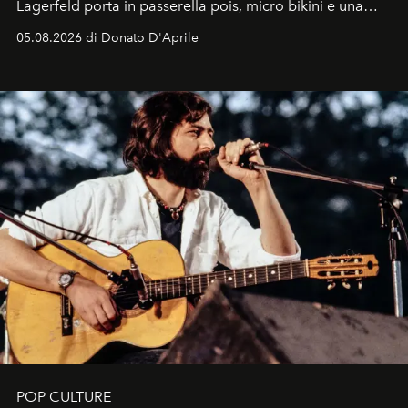
Lagerfeld porta in passerella pois, micro bikini e una
logomania pensata per la spiaggia
, con Cindy, Linda,
05.08.2026 di Donato D'Aprile
Kate, Claudia e Carla una dietro l'altra. Trent'anni dopo,
in un'industria che vive di archivi, quel guardaroba resta
uno dei documenti più contemporanei che abbiamo.
POP CULTURE