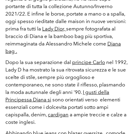
portante di tutta la collezione Autunno/Inverno
2021/22.
E infine le borse, portate a mano o a spalla,
oggi spesso rieditate dalle maison in nuove versioni:
prima fra tutti la
Lady Dior,
sempre fotografata al
braccio di Diana e la bamboo bag più sportiva,
reimmaginata da Alessandro Michele come
Diana
bag .
Dopo la sua separazione dal
principe Carlo
nel 1992,
Lady D ha mostrato la sua ritrovata sicurezza e le sue
scelte di stile, sempre più orgoglioso e
contemporaneo, ne sono state il riflesso, plasmando
la moda autunnale degli anni '90.
I gusti della
Principessa Diana
si
sono orientati verso elementi
essenziali come i dolcevita portati sotto ampi
capispalla, denim,
cardigan
a ampie treccie e calze a
coste inglesi.
Abbinando blue jeans con blazer oversize , comode