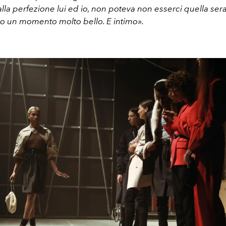
alla perfezione lui ed io, non poteva non esserci quella sera. 
ato un momento molto bello. E intimo».