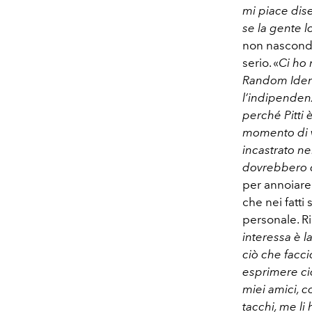
mi piace dis
se la gente l
non nasconde
serio. «
Ci ho 
Random Identi
l’indipenden
perché Pitti 
momento di ve
incastrato n
dovrebbero 
per annoiare 
che nei fatti
personale. R
interessa è 
ciò che facc
esprimere cio
miei amici, co
tacchi, me li 