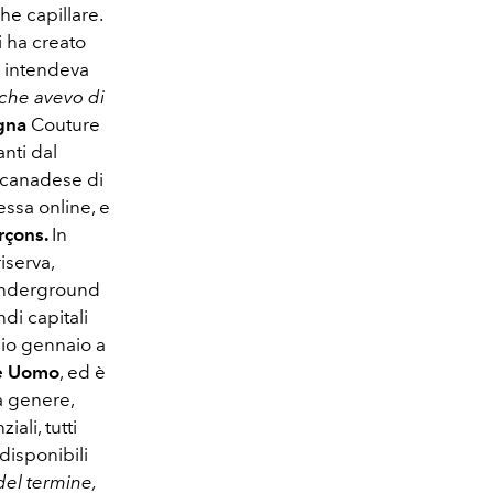
he capillare.
 ha creato
n intendeva
 che avevo di
gna
Couture
anti dal
to canadese di
essa online, e
çons.
In
iserva,
underground
di capitali
izio gennaio a
ne Uomo
, ed è
a genere,
ali, tutti
 disponibili
del termine,