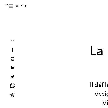
MENU
La
Il défi
desi
d