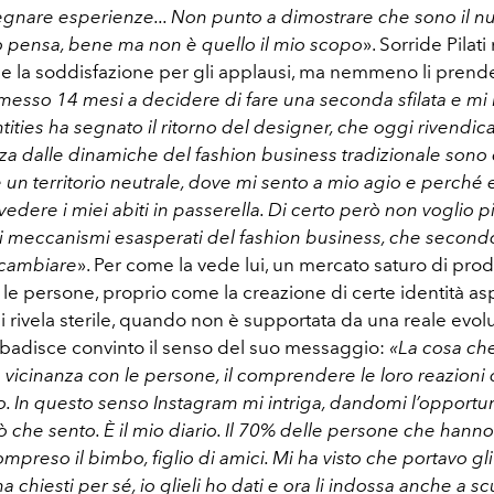
egnare esperienze... Non punto a dimostrare che sono il 
o pensa, bene ma non è quello il mio scopo
». Sorride Pilat
 la soddisfazione per gli applausi, ma nemmeno li prende
messo 14 mesi a decidere di fare una seconda sfilata e mi Il 
ties ha segnato il ritorno del designer, che oggi rivendic
za dalle dinamiche del fashion business tradizionale sono
è un territorio neutrale, dove mi sento a mio agio e perché e
dere i miei abiti in passerella. Di certo però non voglio pi
ei meccanismi esasperati del fashion business, che secon
cambiare
». Per come la vede lui, un mercato saturo di prodo
le persone, proprio come la creazione di certe identità asp
 si rivela sterile, quando non è supportata da una reale evo
ibadisce convinto il senso del suo messaggio:
«La cosa che
la vicinanza con le persone, il comprendere le loro reazioni 
io. In questo senso Instagram mi intriga, dandomi l’opportuni
̀ che sento. È il mio diario. Il 70% delle persone che hanno
mpreso il bimbo, figlio di amici. Mi ha visto che portavo gli s
ha chiesti per sé, io glieli ho dati e ora li indossa anche a sc