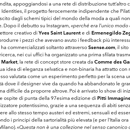
vendita, appoggiandosi a una rete di distribuzione tutt’altro c
dentities, il progetto ferocemente indipendente che Pilati
uscito dagli schemi tipici del mondo della moda a quali no
re. Dopo il debutto su Instagram,
«perché era l’unico modo
irettore creativo di
Yves Saint Laurent
e di
Ermenegildo Ze
 produrre i pezzi che avevano avuto i feedback più interess
i ha commercializzati soltanto attraverso
Ssense.com
, il si
icerca, nei cui uffici ha organizzato una prima sfilata trasm
t Market
, la rete di concept store creata da
Comme des Gar
sua idea di eleganza selvatica e non-binaria ha attratto con r
so valutata come un esperimento perfetto per la scena 
ttà dove il designer vive da quando ha abbandonato le gran
a difficile da proporre altrove. Poi è arrivato lo show di in
e ospite di punta della 97esima edizione di
Pitti Immagi
lizzatore potentissimo, grazie a una sequenza di abiti senz
ere allo stesso tempo austeri ed estremi, sensuali ed essenzi
ndo i principi della sartorialità più elevata (e per l’Italia ora
ilano). «
Questa non è una collezione nel senso canonico 