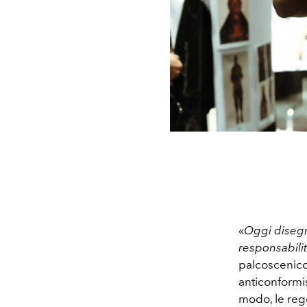
«Oggi disegn
responsabilit
palcoscenico 
anticonformi
modo, le regol