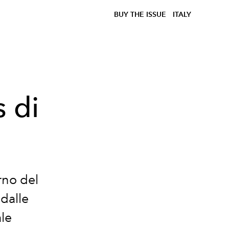
BUY THE ISSUE
ITALY
 di
orno del
dalle
le