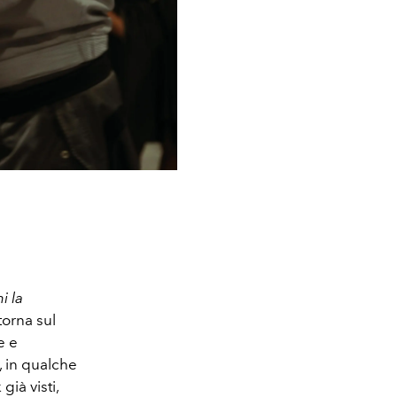
i la
torna sul
e e
, in qualche
ià visti,