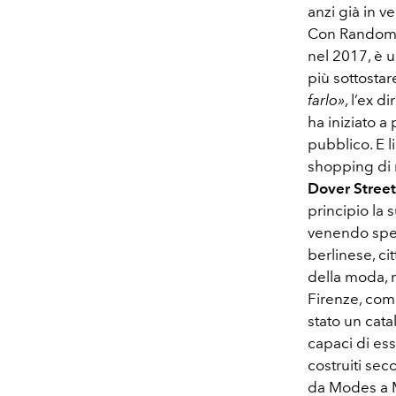
anzi già in 
Con Random I
nel 2017, è 
più sottosta
farlo»
, l’ex d
ha iniziato a
pubblico. E l
shopping di r
Dover Stree
principio la 
venendo spes
berlinese, ci
della moda, m
Firenze, com
stato un cata
capaci di ess
costruiti seco
da Modes a M