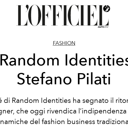
FASHION
 Random Identities
Stefano Pilati
lé di Random Identities ha segnato il rit
gner, che oggi rivendica l’indipendenza 
inamiche del fashion business tradiziona