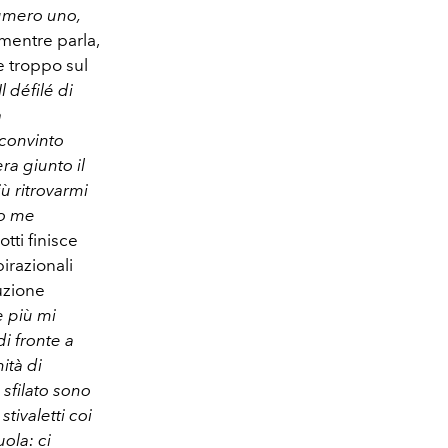
numero uno,
i mentre parla,
 troppo sul
défilé di
a
 convinto
ra giunto il
ù ritrovarmi
do me
tti finisce
irazionali
luzione
 più mi
di fronte a
tà di
 sfilato sono
tivaletti coi
uola: ci