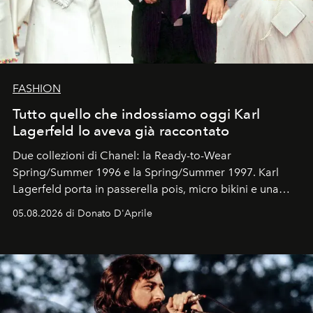
FASHION
Tutto quello che indossiamo oggi Karl
Lagerfeld lo aveva già raccontato
Due collezioni di Chanel: la Ready-to-Wear
Spring/Summer 1996 e la Spring/Summer 1997. Karl
Lagerfeld porta in passerella pois, micro bikini e una
logomania pensata per la spiaggia
, con Cindy, Linda,
05.08.2026 di Donato D'Aprile
Kate, Claudia e Carla una dietro l'altra. Trent'anni dopo,
in un'industria che vive di archivi, quel guardaroba resta
uno dei documenti più contemporanei che abbiamo.