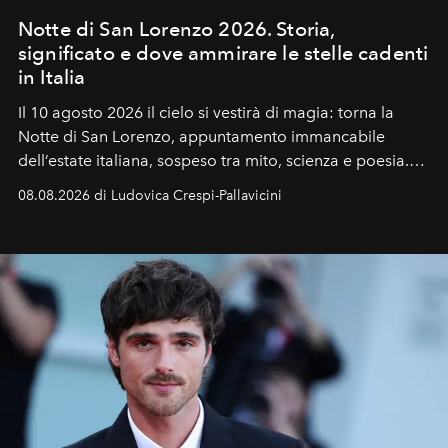
Notte di San Lorenzo 2026. Storia,
significato e dove ammirare le stelle cadenti
in Italia
Il 10 agosto 2026 il cielo si vestirà di magia: torna la
Notte di San Lorenzo
, appuntamento immancabile
dell’estate italiana, sospeso tra mito, scienza e poesia.
Sarà il momento in cui gli occhi si alzano verso la volta
08.08.2026 di Ludovica Crespi-Pallavicini
celeste per seguire il passaggio delle
Perseidi
, quelle
che chiamiamo comunemente
stelle cadenti
, e affidare
all’universo i desideri più segreti