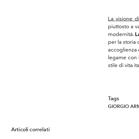
La visione d
piuttosto a v
modernità.
L
per la storia 
accoglienza 
legame con il
stile di vita 
Tags
GIORGIO AR
Articoli correlati