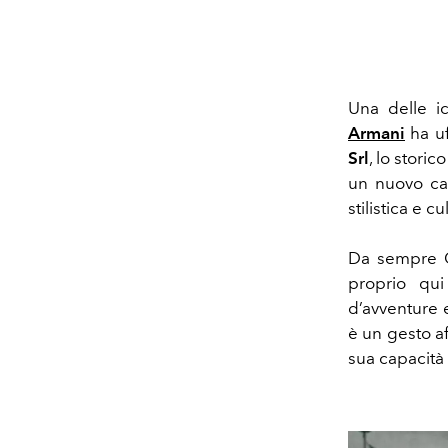
Una delle i
Armani
ha uf
Srl
, lo storic
un nuovo cap
stilistica e 
Da sempre G
proprio qu
d’avventure 
è un gesto aff
sua capacità 