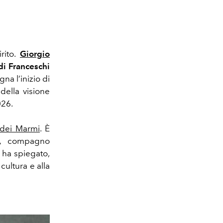
rito.
Giorgio
i Franceschi
na l’inizio di
della visione
026.
 dei Marmi
. È
,
compagno
 ha spiegato,
 cultura e alla