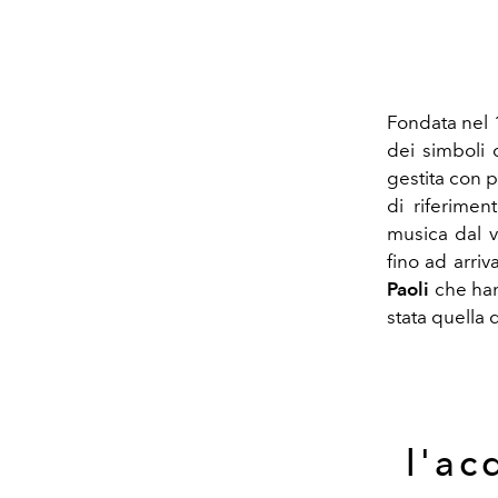
Fondata nel
dei simboli d
gestita con 
di riferiment
musica dal v
fino ad arriv
Paoli
che hann
stata quella 
l'ac