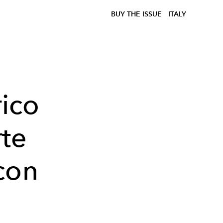
BUY THE ISSUE
ITALY
rico
rte
con