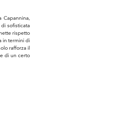
La Capannina,
di sofisticata
mette rispetto
a in termini di
o rafforza il
de di un certo