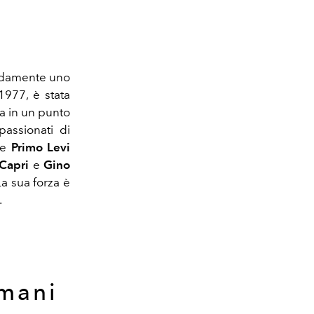
pidamente uno
 1977, è stata
a in un punto
ppassionati di
e
Primo Levi
 Capri
e
Gino
La sua forza è
.
rmani