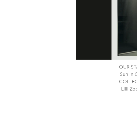
OUR STA
Sun in
COLLECT
Lilli 