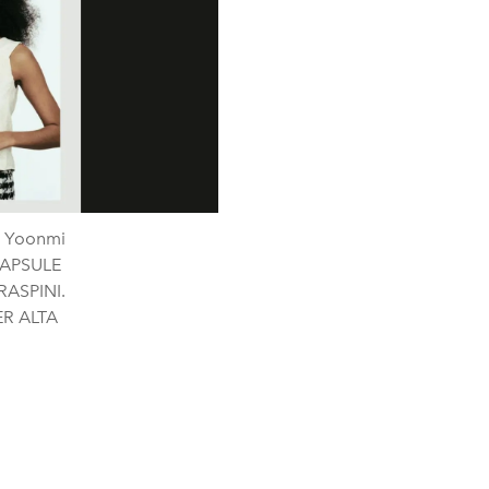
. Yoonmi
CAPSULE
RASPINI.
ER ALTA