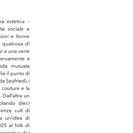
a estetica –
ita sociale e
zioni e
forme
o qualcosa di
o a una serie
iversamente a
oda mutuata
lia
il punto di
 Seyfried), i
 couture e la
 Dall’altra un
uolando dieci
denze cult di
a un’idea di
25 al folk di
 perpetuo dei