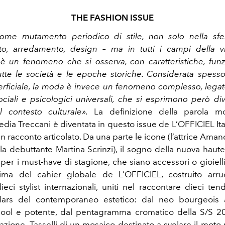
THE FASHION ISSUE
me mutamento periodico di stile, non solo nella sfer
to, arredamento, design
– ma in tutti i campi della v
e, è un fenomeno che si osserva, con caratteristiche, fun
tutte le società e le epoche storiche. Considerata spess
erficiale, la moda
è invece un fenomeno complesso, legat
ociali e psicologici universali, che si esprimono
però d
 contesto culturale».
La definizione della parola m
pedia
Treccani è diventata in questo issue de
L’OFFICIEL Ita
un racconto articolato. Da una
parte le icone (l’attrice
Amanda
(la debuttante Martina Scrinzi), il sogno della nuova
haute
per i must-have di stagione, che siano accessori o gioielli.
ima del cahier globale de
L’OFFICIEL
, costruito arr
ieci stylist internazionali, uniti
nel raccontare dieci ten
illars del contemporaneo estetico: dal neo bourgeois 
 cool e potente, dal pentagramma cromatico della S/S 20
zione. Tasselli di
un mosaico destinato a svelare il moto