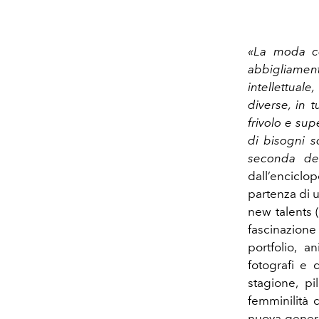
«La moda co
abbigliamen
intellettual
diverse, in 
frivolo e sup
di bisogni s
seconda del
dall’enciclo
partenza di 
new talents 
fascinazione 
portfolio,
an
fotografi e d
stagione, p
femminilità
nuova genera