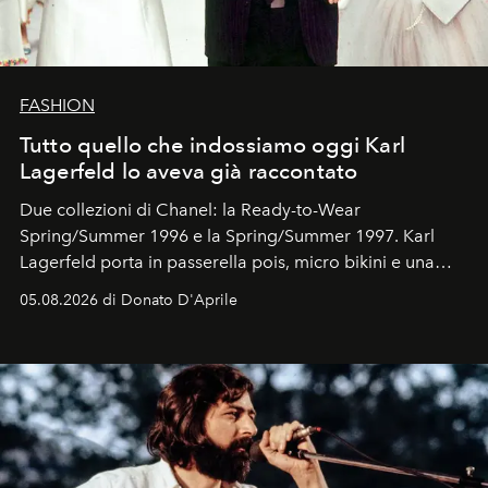
FASHION
Tutto quello che indossiamo oggi Karl
Lagerfeld lo aveva già raccontato
Due collezioni di Chanel: la Ready-to-Wear
Spring/Summer 1996 e la Spring/Summer 1997. Karl
Lagerfeld porta in passerella pois, micro bikini e una
logomania pensata per la spiaggia
, con Cindy, Linda,
05.08.2026 di Donato D'Aprile
Kate, Claudia e Carla una dietro l'altra. Trent'anni dopo,
in un'industria che vive di archivi, quel guardaroba resta
uno dei documenti più contemporanei che abbiamo.