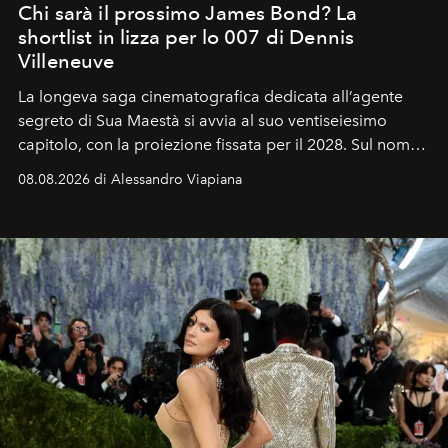
Chi sarà il prossimo James Bond? La
shortlist in lizza per lo 007 di Dennis
Villeneuve
La longeva saga cinematografica dedicata all’agente
segreto di Sua Maestà si avvia al suo ventiseiesimo
capitolo, con la proiezione fissata per il 2028. Sul nome
dell’attore chiamato a raccogliere l’eredità di Daniel
08.08.2026 di Alessandro Viapiana
Craig, però, regna ancora il più assoluto riserbo.