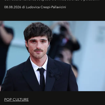
Sarà il momento in cui gli occhi si alzano verso la volta
08.08.2026 di Ludovica Crespi-Pallavicini
celeste per seguire il passaggio delle
Perseidi
, quelle
che chiamiamo comunemente
stelle cadenti
, e affidare
all’universo i desideri più segreti
POP CULTURE