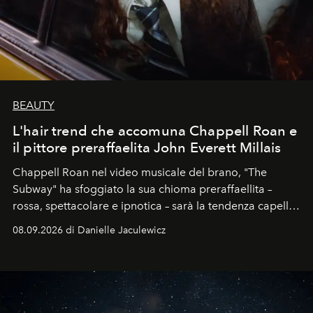
BEAUTY
L'hair trend che accomuna Chappell Roan e
il pittore preraffaelita John Everett Millais
Chappell Roan nel video musicale del brano, "The
Subway" ha sfoggiato la sua chioma preraffaellita –
rossa, spettacolare e ipnotica – sarà la tendenza capelli
dell'autunno?
08.09.2026 di Danielle Jaculewicz