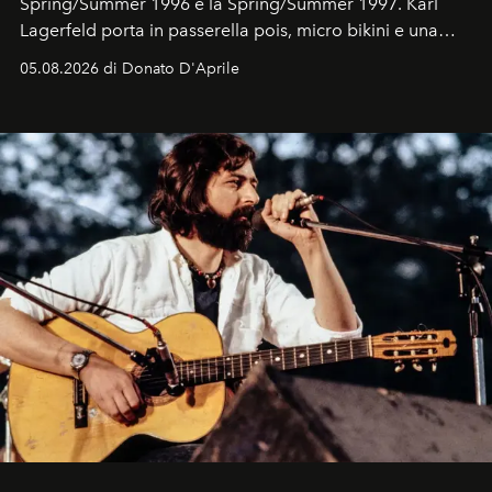
Spring/Summer 1996 e la Spring/Summer 1997. Karl
Lagerfeld porta in passerella pois, micro bikini e una
logomania pensata per la spiaggia
, con Cindy, Linda,
05.08.2026 di Donato D'Aprile
Kate, Claudia e Carla una dietro l'altra. Trent'anni dopo,
in un'industria che vive di archivi, quel guardaroba resta
uno dei documenti più contemporanei che abbiamo.