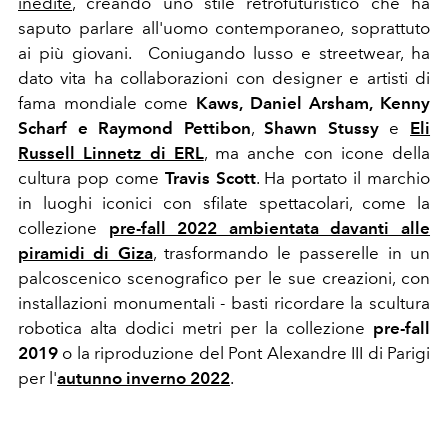
inedite
, creando uno stile retrofuturistico che ha
saputo parlare all'uomo contemporaneo, soprattuto
ai più giovani. Coniugando lusso e streetwear, ha
dato vita ha collaborazioni con designer e artisti di
fama mondiale come
Kaws, Daniel Arsham, Kenny
Scharf e Raymond Pettibon
,
Shawn Stussy
e
Eli
Russell Linnetz di ERL
,
ma anche con icone della
cultura pop come
Travis Scott
. Ha portato il marchio
in luoghi iconici con sfilate spettacolari, come la
collezione
pre-fall 2022 ambientata davanti alle
piramidi di Giza
, trasformando le passerelle in un
palcoscenico scenografico per le sue creazioni, con
installazioni monumentali - basti ricordare la scultura
robotica alta dodici metri per la collezione
pre-fall
2019
o la riproduzione del Pont Alexandre III di Parigi
per l'
autunno inverno 2022
.