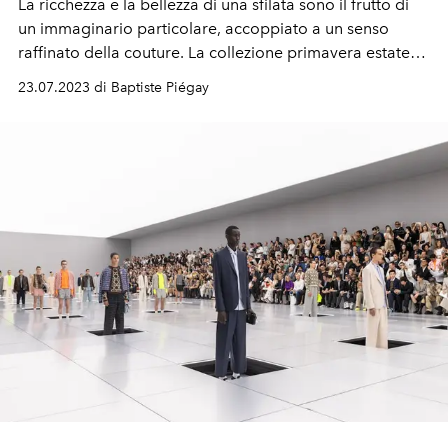
La ricchezza e la bellezza di una sfilata sono il frutto di
un immaginario particolare, accoppiato a un senso
raffinato della couture. La collezione primavera estate
2023, immaginata da Kim Jones per l'uomo di Dior, ne è
23.07.2023 di Baptiste Piégay
la prova. In un viaggio che evoca la maison d'infanzia di
monsieur Christian Dior, e il Sussex, dove il designer
inglese di Dior Men ha passato parte della sua
giovinezza.