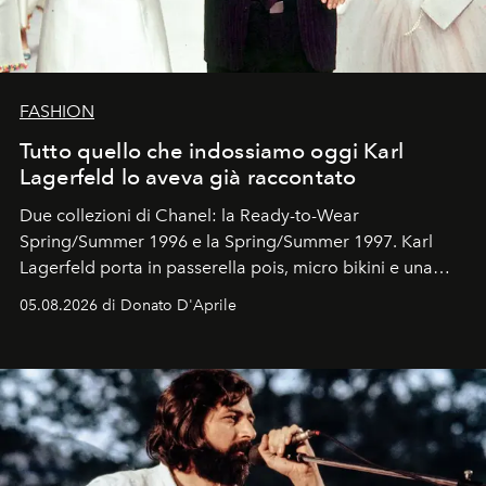
FASHION
Tutto quello che indossiamo oggi Karl
Lagerfeld lo aveva già raccontato
Due collezioni di Chanel: la Ready-to-Wear
Spring/Summer 1996 e la Spring/Summer 1997. Karl
Lagerfeld porta in passerella pois, micro bikini e una
logomania pensata per la spiaggia
, con Cindy, Linda,
05.08.2026 di Donato D'Aprile
Kate, Claudia e Carla una dietro l'altra. Trent'anni dopo,
in un'industria che vive di archivi, quel guardaroba resta
uno dei documenti più contemporanei che abbiamo.