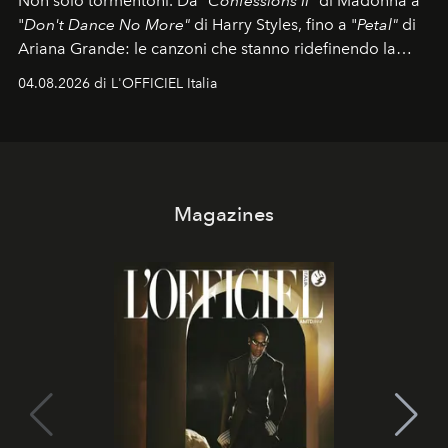
Non solo tormentoni. Da "
Confessions II"
di Madonna a
"
Don't Dance No More"
di Harry Styles, fino a "
Petal"
di
Ariana Grande: le canzoni che stanno ridefinendo la
colonna sonora della stagione.
04.08.2026 di L'OFFICIEL Italia
Magazines