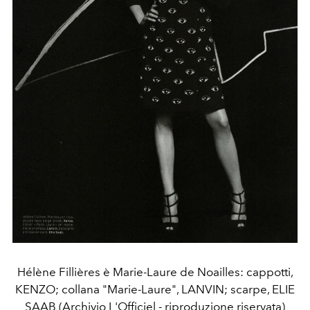
Hélène Fillières è Marie-Laure de Noailles: cappotti,
KENZO; collana "Marie-Laure", LANVIN; scarpe, ELIE
SAAB (Archivio L'Officiel - riproduzione riservata)