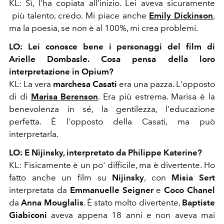
KL: Sì, l'ha copiata all'inizio. Lei aveva sicuramente
più talento, credo. Mi piace anche
Emily Dickinson
,
ma la poesia, se non è al 100%, mi crea problemi.
LO: Lei conosce bene
i personaggi del film
di
Arielle Dombasle.
Cosa pensa della loro
interpretazione
in Opium?
KL: La vera
marchesa Casati
era
una pazza. L'opposto
di
di
Marisa Berenson
. Era più estrema. Marisa è la
benevolenza in sé, la gentilezza, l'educazione
perfetta. È l'opposto della Casati, ma può
interpretarla.
LO: E Nijinsky, interpretato da Philippe Katerine?
KL: Fisicamente è un po' difficile, ma è divertente. Ho
fatto anche un film su
Nijinsky
, con
Misia Sert
interpretata da
Emmanuelle Seigner
e
Coco Chanel
da
Anna Mouglalis
.
È stato molto divertente,
Baptiste
Giabiconi
aveva appena 18 anni e non aveva mai