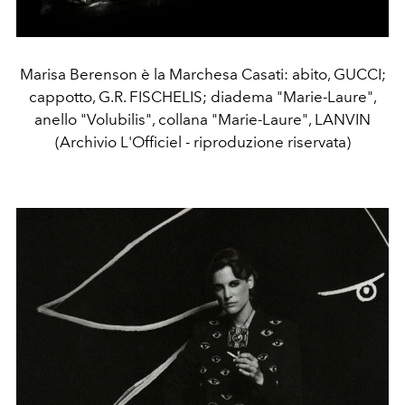
Marisa Berenson è la Marchesa Casati: abito, GUCCI;
cappotto, G.R. FISCHELIS; diadema "Marie-Laure",
anello "Volubilis", collana "Marie-Laure", LANVIN
(Archivio L'Officiel - riproduzione riservata)