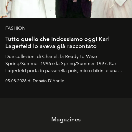
FASHION
Tutto quello che indossiamo oggi Karl
Lagerfeld lo aveva già raccontato
Due collezioni di Chanel: la Ready-to-Wear
Spring/Summer 1996 e la Spring/Summer 1997. Karl
Lagerfeld porta in passerella pois, micro bikini e una
logomania pensata per la spiaggia
, con Cindy, Linda,
05.08.2026 di Donato D'Aprile
Kate, Claudia e Carla una dietro l'altra. Trent'anni dopo,
in un'industria che vive di archivi, quel guardaroba resta
uno dei documenti più contemporanei che abbiamo.
Magazines