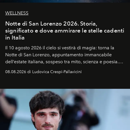
WELLNESS
Notte di San Lorenzo 2026. Storia,
significato e dove ammirare le stelle cadenti
in Italia
Il 10 agosto 2026 il cielo si vestirà di magia: torna la
Notte di San Lorenzo
, appuntamento immancabile
dell’estate italiana, sospeso tra mito, scienza e poesia.
Sarà il momento in cui gli occhi si alzano verso la volta
08.08.2026 di Ludovica Crespi-Pallavicini
celeste per seguire il passaggio delle
Perseidi
, quelle
che chiamiamo comunemente
stelle cadenti
, e affidare
all’universo i desideri più segreti