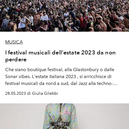
MUSICA
I festival musicali dell'estate 2023 da non
perdere
Che siano boutique festival, alla Glastonbury o dalle
Sonar vibes. L'estate italiana 2023 , si arricchisce di
festival musicali da nord a sud, dal Jazz alla techno-
elettronica, alla taranta pugliese, dove ciò che conta è
28.05.2023 di Giulia Gilebbi
divertirsi a ritmo di musica. Nameless, Polifonic, Kappa
FuturFestival, Opera, The Island sono solo alcuni di
questi.