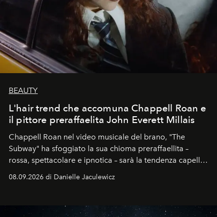
BEAUTY
L'hair trend che accomuna Chappell Roan e
il pittore preraffaelita John Everett Millais
Chappell Roan nel video musicale del brano, "The
Subway" ha sfoggiato la sua chioma preraffaellita –
rossa, spettacolare e ipnotica – sarà la tendenza capelli
dell'autunno?
08.09.2026 di Danielle Jaculewicz