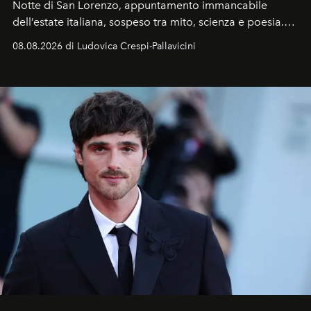
Notte di San Lorenzo
, appuntamento immancabile
dell’estate italiana, sospeso tra mito, scienza e poesia.
Sarà il momento in cui gli occhi si alzano verso la volta
08.08.2026 di Ludovica Crespi-Pallavicini
celeste per seguire il passaggio delle
Perseidi
, quelle
che chiamiamo comunemente
stelle cadenti
, e affidare
all’universo i desideri più segreti