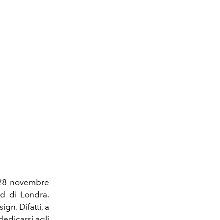
il 28 novembre
ud di Londra.
ign. Difatti, a
edicarsi agli