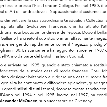
gn tessile presso l'East London College. Poi, nel 1980, è en
ol of Art di Londra, dove si è appassionato al costume stor
 dimenticare la sua straordinaria Graduation Collection
ispirata alla Rivoluzione Francese, che ha attirato l'a
 di una nota boutique londinese dell'epoca. Dopo il brill
Galliano ha creato il suo studio in un affascinante magazz
ra, emergendo rapidamente come il "ragazzo prodigio
gli anni '80. La sua carriera ha raggiunto l'apice nel 1987
ell'Anno da parte del British Fashion Council.
rò è arrivata nel 1995, quando è stato chiamato a sostitu
l fondatore della storica casa di moda francese. Così, Jo
 primo designer britannico a dirigere una casa di moda fr
 genialità ha continuato a diffondere splendore, guadagnand
più grandi stilisti di tutti i tempi, riconoscimento sancito co
l'Anno nel 1994 e nel 1995. Inoltre, nel 1997, ha condi
Alexander McQueen
, suo successore da Givenchy.