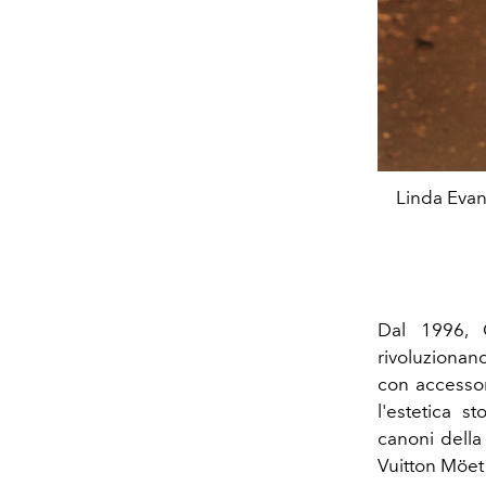
Linda Evan
Dal 1996, G
rivoluzionan
con accessor
l'estetica 
canoni della
Vuitton Möet