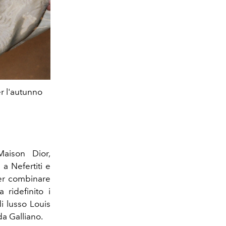
r l'autunno
L'autunno inverno 1996
Maison Dior,
a Nefertiti e
per combinare
ridefinito i
i lusso Louis
da Galliano.