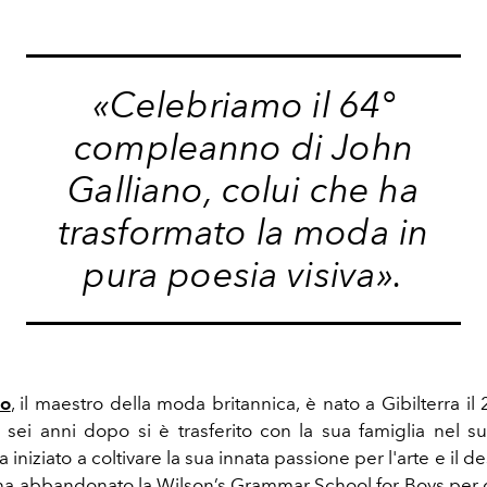
«Celebriamo il 64°
compleanno di John
Galliano, colui che ha
trasformato la moda in
pura poesia visiva».
no
, il maestro della moda britannica, è nato a Gibilterra 
 sei anni dopo si è trasferito con la sua famiglia nel s
 iniziato a coltivare la sua innata passione per l'arte e il des
, ha abbandonato la Wilson’s Grammar School for Boys per d