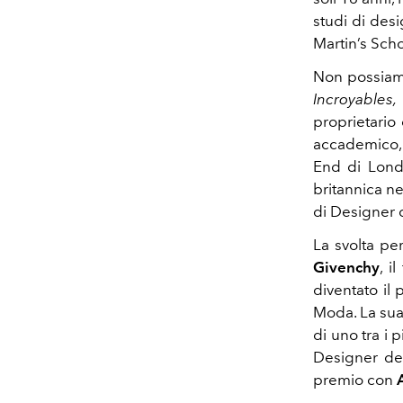
studi di desi
Martin’s Scho
Non possiamo
Incroyables,
proprietario
accademico, 
End di Lond
britannica ne
di Designer d
La svolta pe
Givenchy
, i
diventato il
Moda. La sua
di uno tra i 
Designer del
premio con