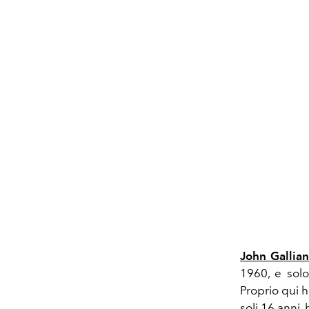
John Gallia
1960, e solo
Proprio qui ha
soli 16 anni