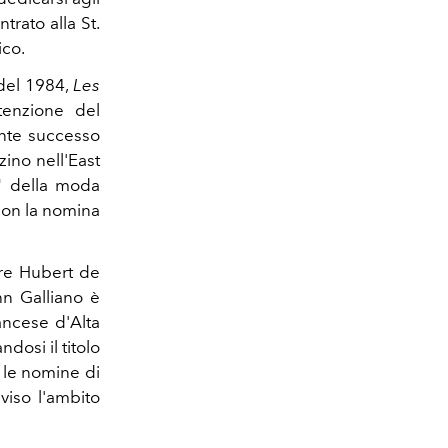
trato alla St.
ico.
 del 1984,
Les
ttenzione del
ante successo
ino nell'East
" della moda
 con la nomina
ire Hubert de
hn Galliano è
ancese d'Alta
osi il titolo
n le nomine di
viso l'ambito