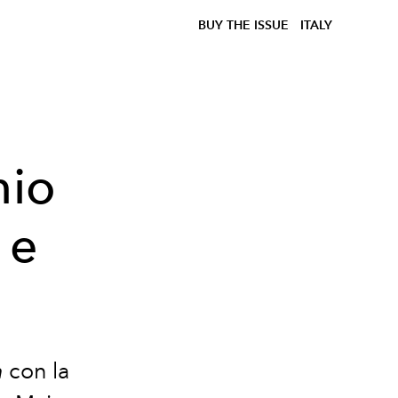
BUY THE ISSUE
ITALY
nio
 e
m
con la