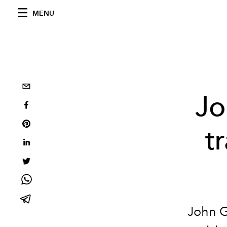
MENU
Jo
t
John Ga