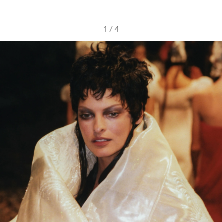
1
/
4