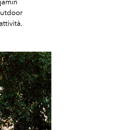
njamin
outdoor
ttività.