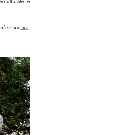
rculturale e
embre sul
sito