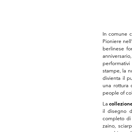
In comune ci 
Pioniere nell
berlinese f
anniversario,
performativi
stampe, la n
divienta
il p
una rottura 
people of col
La
collezion
il disegno d
completo di 
zaino, scia