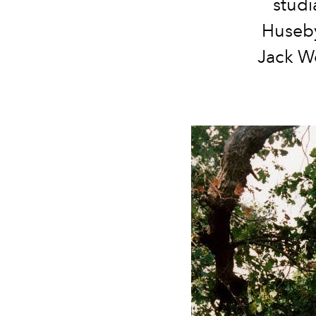
studi
Huseby
Jack Wo