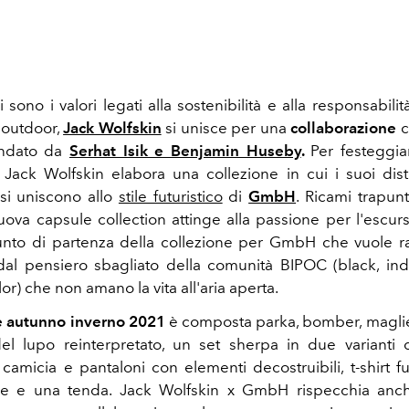
sono i valori legati alla sostenibilità e alla responsabili
'outdoor,
Jack Wolfskin
si unisce per una
collaborazione
c
ondato da
Serhat Isik e Benjamin Huseby
.
Per festeggia
 Jack Wolfskin elabora una collezione in cui i suoi distin
 si uniscono allo
stile futuristico
di
GmbH
.
Ricami trapunt
uova capsule collection attinge alla passione per l'escur
unto di partenza della collezione per GmbH che vuole r
dal pensiero sbagliato della comunità BIPOC
(black, i
or) che non amano la vita all'aria aperta.
e autunno inverno 2021
è composta parka, bomber, maglie 
el lupo reinterpretato, un set sherpa in due varianti 
camicia e pantaloni con elementi decostruibili, t-shirt fu
rpe e una tenda.
Jack Wolfskin x GmbH rispecchia anche