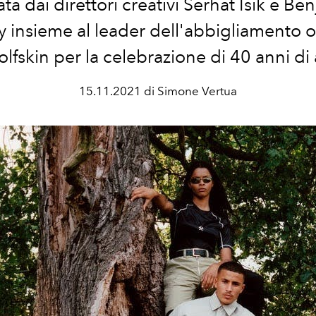
ata dai direttori creativi Serhat Isik e Be
 insieme al leader dell'abbigliamento 
lfskin per la celebrazione di 40 anni di a
15.11.2021 di Simone Vertua