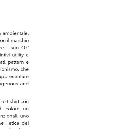
tà ambientale.
on il marchio
re il suo 40°
tivi utility e
ati, pattern e
sionismo, che
appresentare
ndigenous and
e t-shirt con
di colore, un
nzionali, uno
 l'etica del