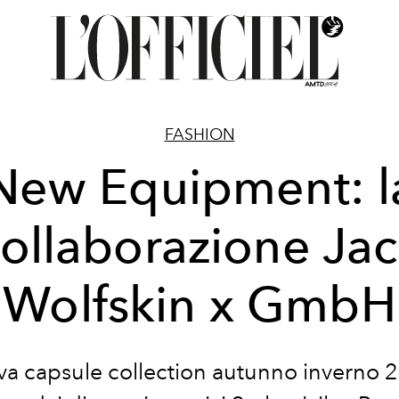
FASHION
New Equipment: l
ollaborazione Ja
Wolfskin x GmbH
va capsule collection autunno inverno 