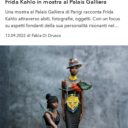
Frida Kahlo in mostra al Palais Galliera
Una
mostra
al
Palais Galliera di Parigi
racconta
Frida
Kahlo
attraverso abiti, fotografie,
oggetti. Con un focus
su aspetti fondanti della sua
personalità
risonanti
nel
dibattito contemporaneo:
mexicanidad
, identità di
13.09.2022 di Fabia Di Drusco
genere,
disabilità
,
bisessualità
.