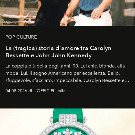
POP CULTURE
La (tragica) storia d'amore tra Carolyn
Bessette e John John Kennedy
La coppia più bella degli anni '90. Lei chic, bionda, alla
moda. Lui, il sogno Americano per eccellenza. Bello,
sfuggevole, sfacciato, impeccabile. Carolyn Bessette e
John John Kennedy sono i protagonisti della storia
04.08.2026 di L'OFFICIEL Italia
d'amore tragica che più ha segnato gli anni '90.