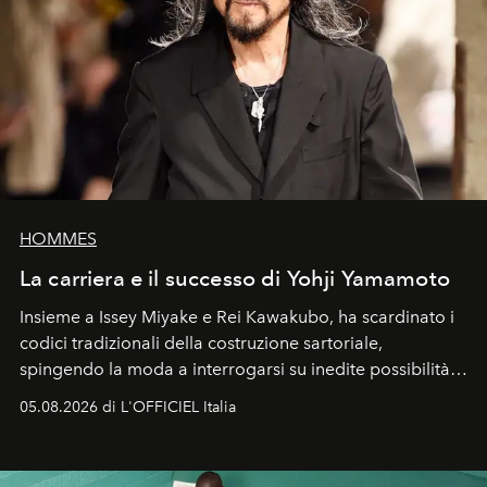
HOMMES
La carriera e il successo di Yohji Yamamoto
Insieme a Issey Miyake e Rei Kawakubo, ha scardinato i
codici tradizionali della costruzione sartoriale,
spingendo la moda a interrogarsi su inedite possibilità
formali e a ridefinire il concetto stesso di silhouette.
05.08.2026 di L'OFFICIEL Italia
Quella di Yohji Yamamoto è storia di un visionario che
ha riscritto i canoni estetici del XX secolo, lasciando
un’impronta indelebile nella storia della moda.