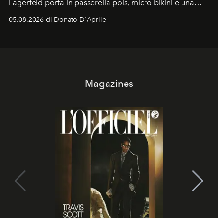
Lagerfeld porta in passerella pois, micro bikini e una
logomania pensata per la spiaggia
, con Cindy, Linda,
05.08.2026 di Donato D'Aprile
Kate, Claudia e Carla una dietro l'altra. Trent'anni dopo,
in un'industria che vive di archivi, quel guardaroba resta
uno dei documenti più contemporanei che abbiamo.
Magazines