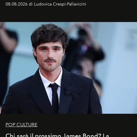
Sarà il momento in cui gli occhi si alzano verso la volta
08.08.2026 di Ludovica Crespi-Pallavicini
celeste per seguire il passaggio delle
Perseidi
, quelle
che chiamiamo comunemente
stelle cadenti
, e affidare
all’universo i desideri più segreti
POP CULTURE
Chi sarà il prossimo James Bond? La