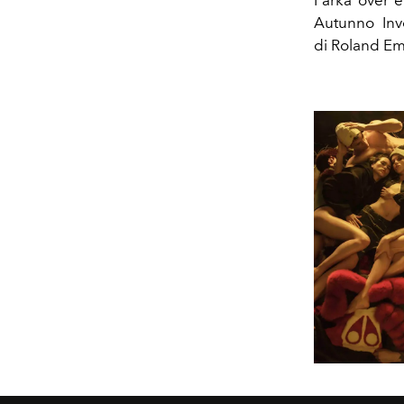
Parka over e
Autunno Inv
di Roland E