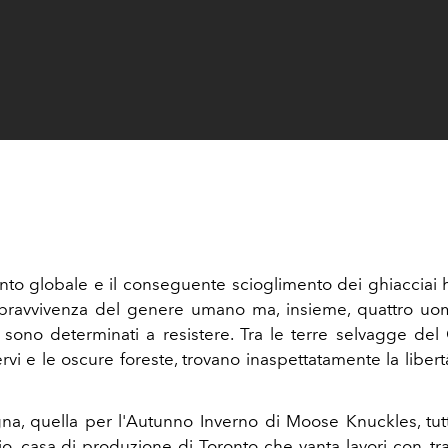
ento globale e il conseguente scioglimento dei ghiaccia
sopravvivenza del genere umano ma, insieme, quattro u
sono determinati a resistere. Tra le terre selvagge del 
rvi e le oscure foreste, trovano inaspettatamente la libertà,
a, quella per l'Autunno Inverno di Moose Knuckles, tut
o, casa di produzione di Toronto che vanta lavori con, tra 