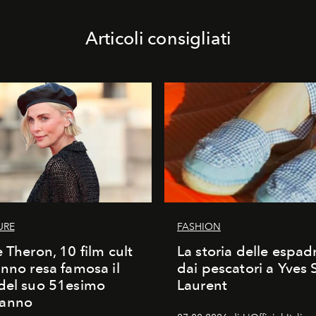
Articoli consigliati
URE
FASHION
e Theron, 10 film cult
La storia delle espadr
anno resa famosa il
dai pescatori a Yves 
del suo 51esimo
Laurent
anno