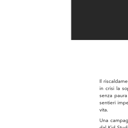
Il riscaldam
in crisi la 
senza paura 
sentieri impe
vita.
Una campagn
dal Kid Studi