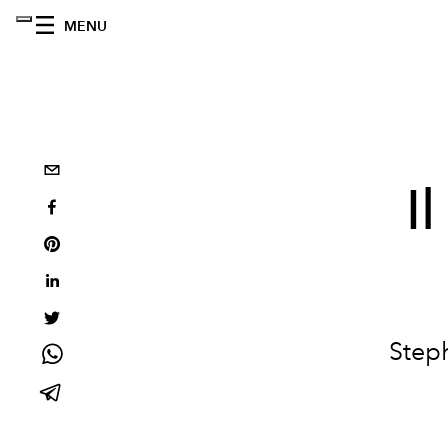
MENU
I
Steph