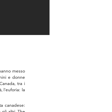
i hanno messo
omini e donne
Canada, tra i
 l'euforia: la
ta canadese:
gli altri, The