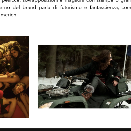
 pellicce, sovrapposizioni e maglioni con stampe o grafi
erno del brand parla di futurismo e fantascienza, com
mmerich.