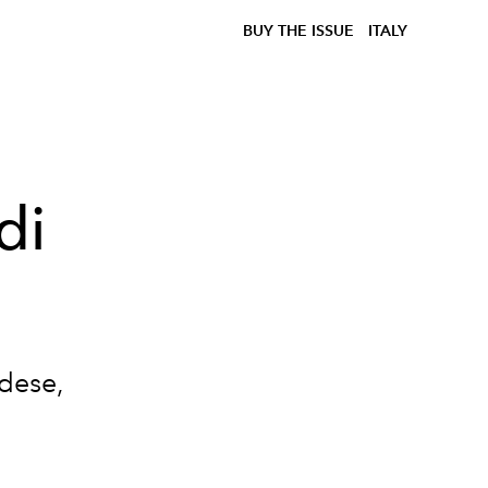
BUY THE ISSUE
ITALY
di
adese,