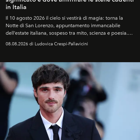
in Italia
Il 10 agosto 2026 il cielo si vestirà di magia: torna la
Notte di San Lorenzo
, appuntamento immancabile
dell’estate italiana, sospeso tra mito, scienza e poesia.
Sarà il momento in cui gli occhi si alzano verso la volta
08.08.2026 di Ludovica Crespi-Pallavicini
celeste per seguire il passaggio delle
Perseidi
, quelle
che chiamiamo comunemente
stelle cadenti
, e affidare
all’universo i desideri più segreti