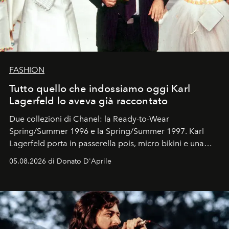
FASHION
Tutto quello che indossiamo oggi Karl
Lagerfeld lo aveva già raccontato
Due collezioni di Chanel: la Ready-to-Wear
Spring/Summer 1996 e la Spring/Summer 1997. Karl
Lagerfeld porta in passerella pois, micro bikini e una
logomania pensata per la spiaggia
, con Cindy, Linda,
05.08.2026 di Donato D'Aprile
Kate, Claudia e Carla una dietro l'altra. Trent'anni dopo,
in un'industria che vive di archivi, quel guardaroba resta
uno dei documenti più contemporanei che abbiamo.