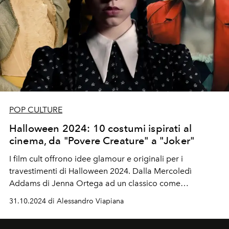
POP CULTURE
Halloween 2024: 10 costumi ispirati al
cinema, da "Povere Creature" a "Joker"
I film cult offrono idee glamour e originali per i
travestimenti di Halloween 2024. Dalla Mercoledì
Addams di Jenna Ortega ad un classico come
"Rosemary's Baby", i costumi ispirati al cinema sono
31.10.2024 di Alessandro Viapiana
perfetti per chi cerca un look sofisticato e dal perfetto
stile
goth
.