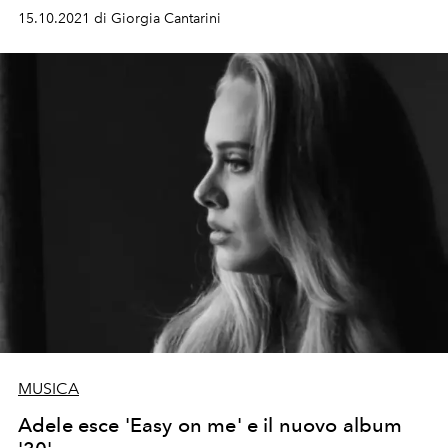
di Stop, inaugurando anche il Climate Padge Arena nel
15.10.2021 di Giorgia Cantarini
cuore di Seattle
MUSICA
Adele esce 'Easy on me' e il nuovo album