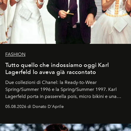
FASHION
Tutto quello che indossiamo oggi Karl
Lagerfeld lo aveva già raccontato
Due collezioni di Chanel: la Ready-to-Wear
Spring/Summer 1996 e la Spring/Summer 1997. Karl
Lagerfeld porta in passerella pois, micro bikini e una
logomania pensata per la spiaggia
, con Cindy, Linda,
05.08.2026 di Donato D'Aprile
Kate, Claudia e Carla una dietro l'altra. Trent'anni dopo,
in un'industria che vive di archivi, quel guardaroba resta
uno dei documenti più contemporanei che abbiamo.