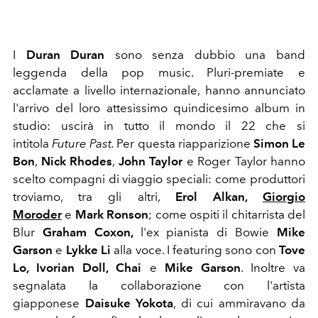
I
Duran Duran
sono senza dubbio una band
leggenda della pop music. Pluri-premiate e
acclamate a livello internazionale,
hanno annunciato
l'arrivo del loro attesissimo quindicesimo album in
studio: uscirà in tutto il mondo il 22 che si
intitola
Future Past.
Per questa riapparizione
Simon Le
Bon
,
Nick Rhodes
,
John Taylor
e Roger Taylor hanno
scelto compagni di viaggio speciali: come produttori
troviamo, tra gli altri,
Erol Alkan,
Giorgio
Moroder
e
Mark Ronson
; come ospiti il chitarrista del
Blur
Graham Coxon,
l'ex pianista di Bowie
Mike
Garson
e
Lykke Li
alla voce. I featuring sono con
Tove
Lo, Ivorian Doll, Chai
e
Mike Garson
. Inoltre va
segnalata la collaborazione con l'artista
giapponese
Daisuke Yokota
, di cui ammiravano da