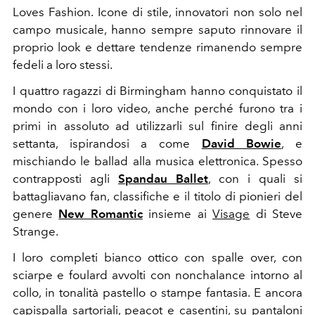
Loves Fashion. Icone di stile, innovatori non solo nel
campo musicale, h
anno sempre saputo rinnovare il
proprio look e dettare tendenze rimanendo sempre
fedeli a loro stessi.
I quattro ragazzi di Birmingham hanno conquistato il
mondo con i loro video, anche perché furono tra i
primi in assoluto ad utilizzarli sul finire degli anni
settanta, ispirandosi a come
David Bowie
, e
mischiando le ballad alla musica elettronica. Spesso
contrapposti agli
Spandau Ballet
, con i quali si
battagliavano fan, classifiche e il titolo di pionieri del
genere
New Romantic
insieme ai
Visage
di Steve
Strange.
I loro completi bianco ottico con spalle over, con
sciarpe e foulard avvolti con nonchalance intorno al
collo, in tonalità pastello o stampe fantasia. E ancora
capispalla sartoriali, peacot e casentini, su pantaloni