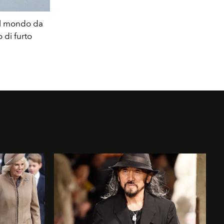
al mondo da
Eva Herzigova indossa un collier a magl
 di furto