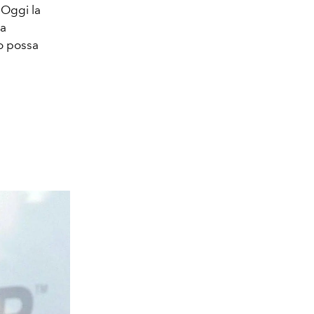
 Oggi la
la
o possa