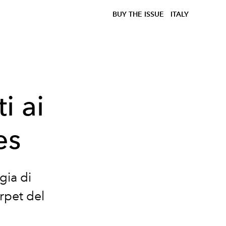
BUY THE ISSUE
ITALY
ti ai
es
gia di
arpet del