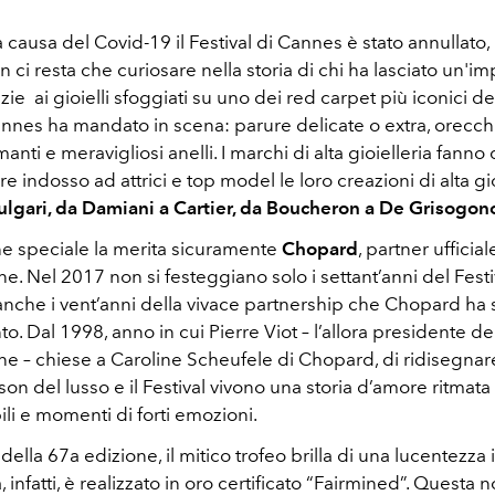
causa del Covid-19 il Festival di Cannes è stato annullato,
 ci resta che curiosare nella storia di chi ha lasciato un'im
ie ai gioielli sfoggiati su uno dei red carpet più iconici de
annes ha mandato in scena: parure delicate o extra, orecchini
manti e meravigliosi anelli. I marchi di alta gioielleria fanno 
are indosso ad attrici e top model le loro creazioni di alta gi
lgari, da Damiani a Cartier, da Boucheron a De Grisogon
 speciale la merita sicuramente
Chopard
, partner ufficial
e. Nel 2017 non si festeggiano solo i settant’anni del Festi
che i vent’anni della vivace partnership che Chopard ha st
o. Dal 1998, anno in cui Pierre Viot – l’allora presidente de
ne – chiese a Caroline Scheufele di Chopard, di ridisegnar
ison del lusso e il Festival vivono una storia d’amore ritmata
li e momenti di forti emozioni.
della 67a edizione, il mitico trofeo brilla di una lucentezza 
, infatti, è realizzato in oro certificato “Fairmined”. Questa 