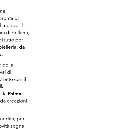
 nel
pronta di
l mondo. Il
 di brillanti,
di tutto per
oielleria:
da
o.
e della
val di
retto con il
lla
e la
Palma
 da creazioni
inedita; per
novità segna