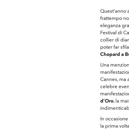
Quest'anno a 
frattempo non
eleganza graz
Festival di C
collier di dia
poter far sfil
Chopard a Bu
Una menzione
manifestazion
Cannes, ma an
celebre event
manifestazio
d’Oro
, la ma
indimenticabi
In occasione 
la prima volta