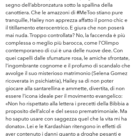
segno dell’abbronzatura sotto la spallina della
canottiera. Che le amazzoni di #MeToo stiano pure
tranquille, Hailey non apprezza affatto il porno chic e
il titillamento eterocentrico. E giura che non poserà
mai nuda. Troppo controllata? No, la faccenda è più
complessa o meglio più barocca, come l’Olimpo
contemporaneo di cui è una delle nuove dee. Con
quei capelli dalle sfumature rosa, le amiche sfrontate,
l’ingombrante cognome e il profumo di scandalo che
avvolge il suo misterioso matrimonio (Selena Gomez
ricoverata in psichiatria), Hailey sa di non poter
giocare alla santarellina e ammette, divertita, di non
essere l’icona ideale per il movimento evangelico:
«Non ho rispettato alla lettera i precetti della Bibbia a
proposito dell’alcol e del sesso prematrimoniale. Ma
ho saputo usare con saggezza quel che la vita mi ha
donato». Lei e le Kardashian ritengono in effetti di
aver contenuto i danni quanto a droghe pesanti e