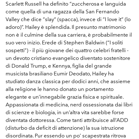
Scarlett Russell ha definito “zuccherosa e languida
come quella di una ragazza della San Fernando
Valley che dice “slay“ (spacca), invece di “I love it“ (lo
adoro)”. Hailey è splendida. Il presunto matrimonio
non è il culmine della sua carriera, è probabilmente il
suo vero inizio. Erede di Stephen Baldwin (”I soliti
sospetti”) - il più giovane dei quattro celebri fratelli -
un devoto cristiano evangelico diventato sostenitore
di Donald Trump, e Kennya, figlia del grande
musicista brasiliano Eumir Deodato, Hailey ha
studiato danza classica per dodici anni, che assieme
alla religione le hanno donato un portamento
elegante e un’innegabile grazia fisica e spirituale.
Appassionata di medicina, nerd ossessionata dai libri
di scienze e biologia, in un’altra vita sarebbe forse
diventata dottoressa. Come tanti attribuisce all’ADD
(disturbo da deficit di attenzione) la sua istruzione
disordinata. Pur essendo un po’ scapestrata ritrova