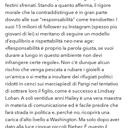
festini sfrenati. Stando a quanto afferma, il rigore
morale che la contraddistingue è in gran parte
dovuto alle sue “responsabilità” come trendsetter. I
suoi 15 milioni di follower su Instagram (spesso più
giovani di lei) si meritano di seguire un modello
d’equilibrio e rispettabilità neo-new age:
«Responsabilità è proprio la parola giusta, se vuoi
durare a lungo in questo ambiente non devi
infrangere certe regole». Non c’è dunque alcun
rischio che venga pescata a rubare i gioielli a
un’amica o si metta a insultare dei rifugiati politici
ridotti in cenci sui marciapiedi di Parigi nel tentativo
di sottrare loro il figlio, come è successo a Lindsay
Lohan. A soli ventidue anni Hailey è una vera maestra
in materia di comunicazione ed è facile predire che
farà strada in politica e, perché no, ricoprirà una
carica d’alto livello a Washington. Ma solo dopo aver
dato alla luce cinque piccoli Bieber. È questo il