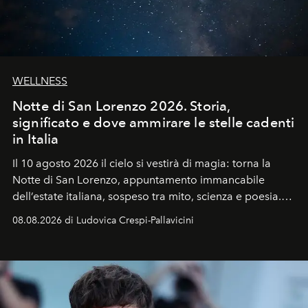
WELLNESS
Notte di San Lorenzo 2026. Storia,
significato e dove ammirare le stelle cadenti
in Italia
Il 10 agosto 2026 il cielo si vestirà di magia: torna la
Notte di San Lorenzo
, appuntamento immancabile
dell’estate italiana, sospeso tra mito, scienza e poesia.
Sarà il momento in cui gli occhi si alzano verso la volta
08.08.2026 di Ludovica Crespi-Pallavicini
celeste per seguire il passaggio delle
Perseidi
, quelle
che chiamiamo comunemente
stelle cadenti
, e affidare
all’universo i desideri più segreti