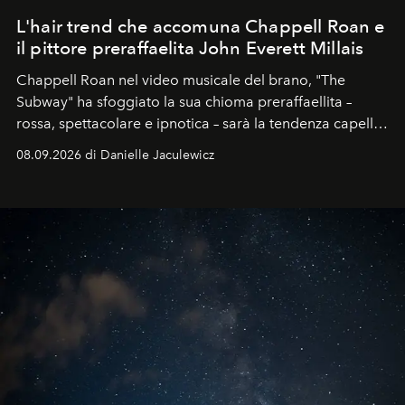
L'hair trend che accomuna Chappell Roan e
il pittore preraffaelita John Everett Millais
Chappell Roan nel video musicale del brano, "The
Subway" ha sfoggiato la sua chioma preraffaellita –
rossa, spettacolare e ipnotica – sarà la tendenza capelli
dell'autunno?
08.09.2026 di Danielle Jaculewicz