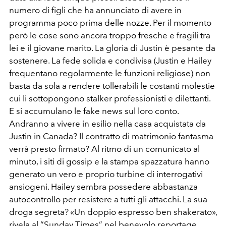
numero di figli che ha annunciato di avere in
programma poco prima delle nozze. Per il momento
però le cose sono ancora troppo fresche e fragili tra
lei e il giovane marito. La gloria di Justin è pesante da
sostenere. La fede solida e condivisa (Justin e Hailey
frequentano regolarmente le funzioni religiose) non
basta da sola a rendere tollerabili le costanti molestie
cui li sottopongono stalker professionisti e dilettanti.
E si accumulano le fake news sul loro conto.
Andranno a vivere in esilio nella casa acquistata da
Justin in Canada? Il contratto di matrimonio fantasma
verrà presto firmato? Al ritmo di un comunicato al
minuto, i siti di gossip e la stampa spazzatura hanno
generato un vero e proprio turbine di interrogativi
ansiogeni. Hailey sembra possedere abbastanza
autocontrollo per resistere a tutti gli attacchi. La sua
droga segreta? «Un doppio espresso ben shakerato»,
rivela al “Sunday Times” nel benevolo reportage