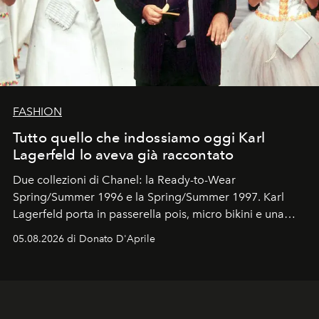
FASHION
Tutto quello che indossiamo oggi Karl
Lagerfeld lo aveva già raccontato
Due collezioni di Chanel: la Ready-to-Wear
Spring/Summer 1996 e la Spring/Summer 1997. Karl
Lagerfeld porta in passerella pois, micro bikini e una
logomania pensata per la spiaggia
, con Cindy, Linda,
05.08.2026 di Donato D'Aprile
Kate, Claudia e Carla una dietro l'altra. Trent'anni dopo,
in un'industria che vive di archivi, quel guardaroba resta
uno dei documenti più contemporanei che abbiamo.