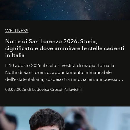
WELLNESS
Notte di San Lorenzo 2026. Storia,
significato e dove ammirare le stelle cadenti
in Italia
Il 10 agosto 2026 il cielo si vestirà di magia: torna la
Notte di San Lorenzo
, appuntamento immancabile
dell’estate italiana, sospeso tra mito, scienza e poesia.
Sarà il momento in cui gli occhi si alzano verso la volta
08.08.2026 di Ludovica Crespi-Pallavicini
celeste per seguire il passaggio delle
Perseidi
, quelle
che chiamiamo comunemente
stelle cadenti
, e affidare
all’universo i desideri più segreti