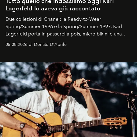
Tutto quello che indossiamo oggi Karl
Lagerfeld lo aveva già raccontato
Due collezioni di Chanel: la Ready-to-Wear
Spring/Summer 1996 e la Spring/Summer 1997. Karl
Lagerfeld porta in passerella pois, micro bikini e una
logomania pensata per la spiaggia
, con Cindy, Linda,
05.08.2026 di Donato D'Aprile
Kate, Claudia e Carla una dietro l'altra. Trent'anni dopo,
in un'industria che vive di archivi, quel guardaroba resta
uno dei documenti più contemporanei che abbiamo.