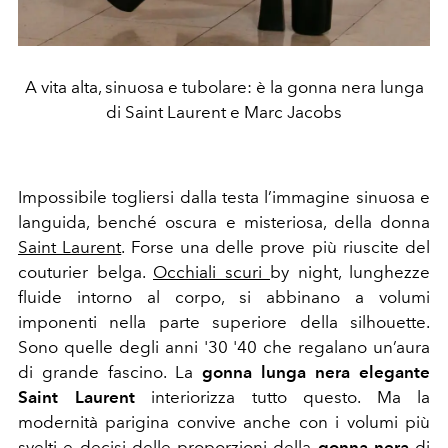
A vita alta, sinuosa e tubolare: è la gonna nera lunga
di Saint Laurent e Marc Jacobs
Impossibile togliersi dalla testa l’immagine sinuosa e
languida, benché oscura e misteriosa, della donna
Saint Laurent
. Forse una delle prove più riuscite del
couturier belga.
Occhiali scuri
by night, lunghezze
fluide intorno al corpo, si abbinano a volumi
imponenti nella parte superiore della silhouette.
Sono quelle degli anni '30 '40 che regalano un’aura
di grande fascino. La
gonna lunga nera elegante
Saint Laurent
interiorizza tutto questo. Ma la
modernità parigina convive anche con i volumi più
svelti e decisi delle proporzioni della
gonna nera
di