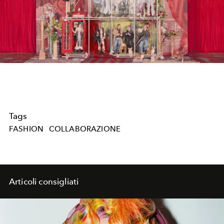
Play
Video
Tags
FASHION
COLLABORAZIONE
Articoli consigliati