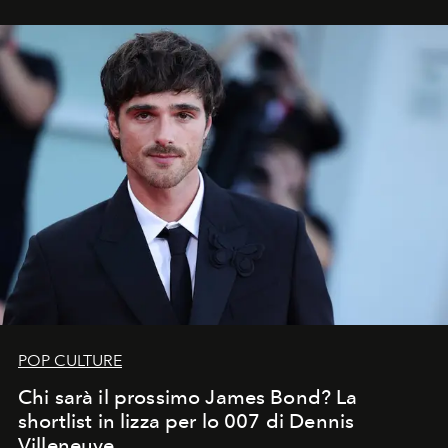
che chiamiamo comunemente
stelle cadenti
, e affidare
all’universo i desideri più segreti
POP CULTURE
Chi sarà il prossimo James Bond? La
shortlist in lizza per lo 007 di Dennis
Villeneuve