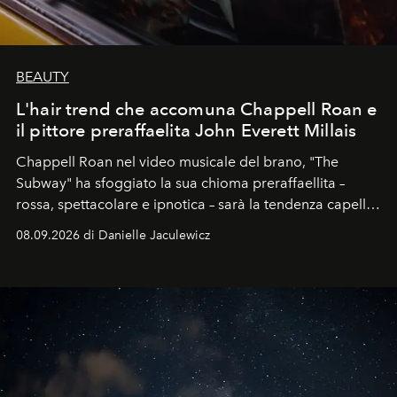
BEAUTY
L'hair trend che accomuna Chappell Roan e
il pittore preraffaelita John Everett Millais
Chappell Roan nel video musicale del brano, "The
Subway" ha sfoggiato la sua chioma preraffaellita –
rossa, spettacolare e ipnotica – sarà la tendenza capelli
dell'autunno?
08.09.2026 di Danielle Jaculewicz